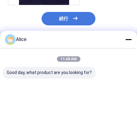
続行
Alice
推薦されたプロダクト
11:48 AM
Good day, what product are you looking for?
高機械強度アルミナセ
高密度3.6g/cm3-
射出成形アルミ
ラミック部品、バルク
3.9g/cm3 アルミナセ
ミックシェル・
密度3.6g/cm3-
ラミックコンポーネン
ング、モース硬
3.9g/cm3、モース硬
ト ≤1.0*10^-11
最高1700℃用
度9、1700℃までの温
1700°Cでのガス密度
ベストプライス
ベストプライス
ベストプラ
度に耐性