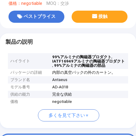
価格：negotiable
MOQ：交渉
ベストプライス
接触
製品の説明
,
99%アルミナの陶磁器プロダクト
ハイライト
IATF16949アルミナの陶磁器プロダクト
,
99%アルミナの陶磁器の部品
パッケージの詳細
内部の真空パックの外のカートン。
ブランド名
Antaeus
モデル番号
AD-A018
供給の能力
完全な供給
価格
negotiable
多くを見て下さい