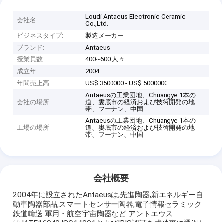
Loudi Antaeus Electronic Ceramic
会社名
Co.,Ltd.
ビジネスタイプ:
製造メーカー
ブランド:
Antaeus
授業員数:
400~600 人々
成立年:
2004
年間売上高:
US$ 3500000 - US$ 5000000
Antaeusの工業団地、Chuangye 1本の
会社の場所
道、婁底市の経済および技術開発の地
帯、フーナン、中国
Antaeusの工業団地、Chuangye 1本の
工場の場所
道、婁底市の経済および技術開発の地
帯、フーナン、中国
会社概要
2004年に設立されたAntaeusは,先進陶器,新エネルギー自
動車陶器部品,スマートセンサー陶器,電子情報セラミック
鉄道輸送 軍用・航空宇宙陶器など アントエウス