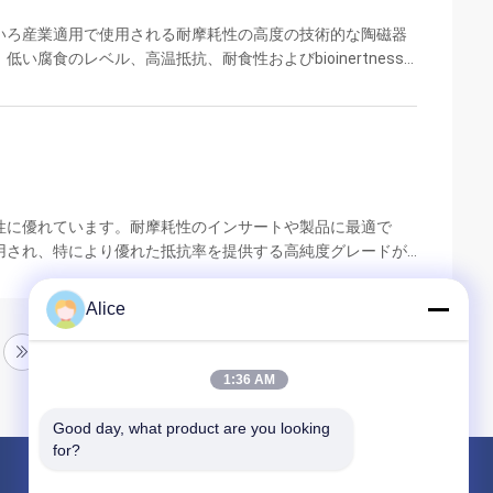
いろ産業適用で使用される耐摩耗性の高度の技術的な陶磁器
腐食のレベル、高温抵抗、耐食性およびbioinertness
ポンプおよびピストンのような精密密封の適用のために有用
温陶磁器材料である。それは最も一般的なタイプの高度の陶
。 アルミナの主利点の一部は下記のものを含んでいる: 高温能
ことができる（2000°C ...
性に優れています。耐摩耗性のインサートや製品に最適で
用され、特により優れた抵抗率を提供する高純度グレードが
ルカリに対する優れた耐性も備えており、腐食性物質に対す
な用途には次のものがあります。 電子部品・基板 高温電気
Alice
カルシール 摩耗の激しい環境における高精度のシャフトとアク
リング 半導体部品 ショットブラストノズル 熱電対...
1:36 AM
Good day, what product are you looking 
for?
製品