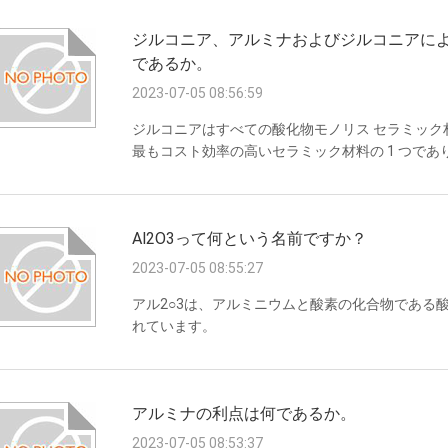
する原料バインダー材料の除去が含まれます。次
ジルコニア、アルミナおよびジルコニアによって
なります。 焼結後: 最後に、穴あけ、ホーニング
であるか。
2023-07-05 08:56:59
ジルコニアはすべての酸化物モノリス セラミッ
最もコスト効率の高いセラミック材料の 1 つで
性を示します。ZTA はアルミナとジルコニアを
ある程度組み合わせています。したがって、ZTA
分により破壊靱性と曲げ強度も向上するため、真の
Al2O3って何という名前ですか？
2023-07-05 08:55:27
アル2○3は、アルミニウムと酸素の化合物である
れています。
アルミナの利点は何であるか。
2023-07-05 08:53:37