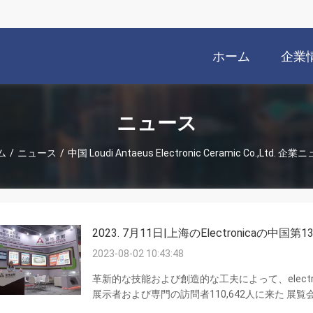
ホーム
企業
ニュース
ム
/
ニュース
/
中国 Loudi Antaeus Electronic Ceramic Co.,Ltd. 企
2023. 7月11日|上海のElectronicaの中国第
2023-08-02 10:43:48
革新的な技能および創造的な工夫によって、electroni
展示者および専門の訪問者110,642人に来た 展覧
に、13専門にされたフォーラム引き付けた多数の有名