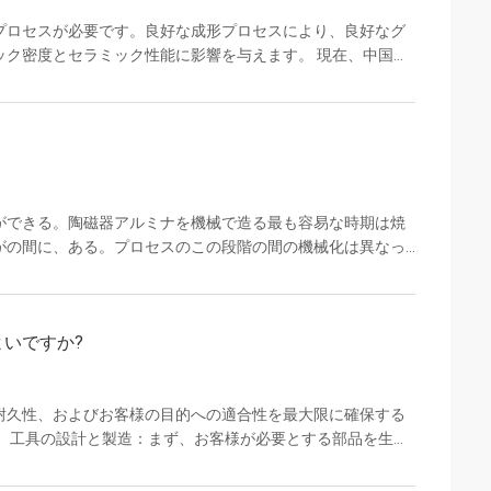
プロセスが必要です。良好な成形プロセスにより、良好なグ
ック密度とセラミック性能に影響を与えます。 現在、中国市
、乾式プレス、静水圧プレス、ホットダイカスト、射出成
含まれます。さまざまな成形プロセスに応じて、粉末を事前
プレス、造粒が最初に行われ、射出成形は最初にスラリーを
ができる。陶磁器アルミナを機械で造る最も容易な時期は焼
がの間に、ある。プロセスのこの段階の間の機械化は異なっ
この段階で機械化は可能、部品の形によって、サイズ常にで
品のそれ以上の憶病の複雑さ そういうわけで専門のアルミナ
用して焼結の後の陶磁器の製造会社通常機械アルミナ。これ
いですか?
れるまでabrateを材料助ける。 陶磁器アルミナが機械化
耐久性、およびお客様の目的への適合性を最大限に確保する
す。 工具の設計と製造：まず、お客様が必要とする部品を生産
。 射出成形: エンジニアは、適切なコンポーネントを製造す
ます。 焼結・脱脂: プロセスのこの部分には、成形品に存在