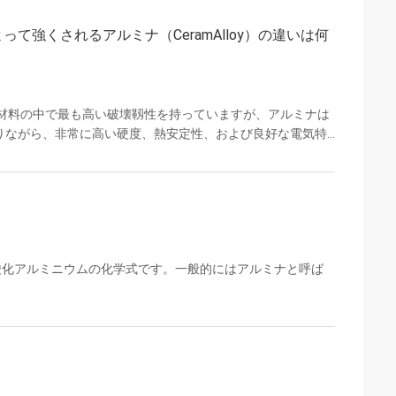
に、結合剤のない部品は焼結プロセスを受けて完全に緻密に
強くされるアルミナ（CeramAlloy）の違いは何
、研削などのさまざまな焼結後の手順により、製...
ク材料の中で最も高い破壊靱性を持っていますが、アルミナは
ありながら、非常に高い硬度、熱安定性、および良好な電気特
ベースとした複合材料であり、2 つの主成分の好ましい特性を
 はアルミナの非常に高い硬度を維持しながら、ジルコニア成
「両方の長所」を実現します。...
酸化アルミニウムの化学式です。一般的にはアルミナと呼ば