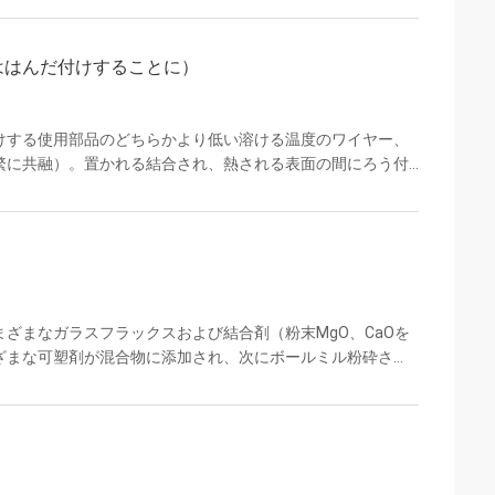
。10の展示エリア、13専門のフォーラム、生きている流出
激した。時間は私達の影響を証明した。 同時に。婁底市
ははんだ付けすることに）
けする使用部品のどちらかより低い溶ける温度のワイヤー、
繁に共融）。置かれる結合され、熱される表面の間にろう付
で冶金学的にぬらす両方の表面をろう付けするか、またはは
強く、密閉接合箇所を形作るためにはんだは凝固する。多く
る。但し、強い天然酸化物が付いている多くの金属はニッケ
。裸の製陶術はのためにメタライゼーションをろう付けする
ざまなガラスフラックスおよび結合剤（粉末MgO、CaOを
ざまな可塑剤が混合物に添加され、次にボールミル粉砕さ
クタイルの成形、最後に高温焼結。現在、セラミックスの成
。 ローラーローリング スラリーを平らな表面にスプレー
な粘度を形成します。次に、フレークを一対の大きな平行ロ
ークを取得します。 鋳造 ペーストは、移動ベルト上で鋭い