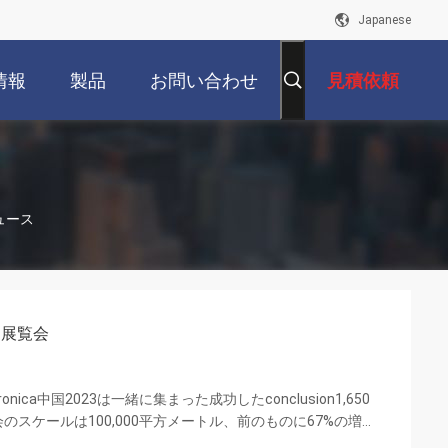
Japanese
情報
製品
お問い合わせ
見積依頼
業ニュース
13展覧会
ca中国2023は一緒に集まった成功したconclusion1,650
会のスケールは100,000平方メートル、前のものに67%の増加
な企業の専門家を達した 2023年では、110,642人の専門