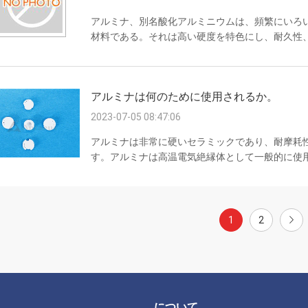
アルミナ、別名酸化アルミニウムは、頻繁にいろ
材料である。それは高い硬度を特色にし、耐久性、低い
を。さらに、それは非常に磨くことができそれを
にさせる。アルミナは高温安定性による優秀な高
磁器で、95 – 99.9%から及ぶ純度で利用できる
アルミナは何のために使用されるか。
力–アルミナは1650°Cまで酸化し、減少大気で使用する
2023-07-05 08:47:06
アルミナは非常に硬いセラミックであり、耐摩耗
す。アルミナは高温電気絶縁体として一般的に使
使用されます。アルミナは、高温での強酸や強ア
る耐性が必要な用途に最適です。アルミナの一般的
絶縁体 高圧絶縁体 レーザー管 機械部品 メカニ
スル ローラーベアリングとボールベアリング シール
1
2
について