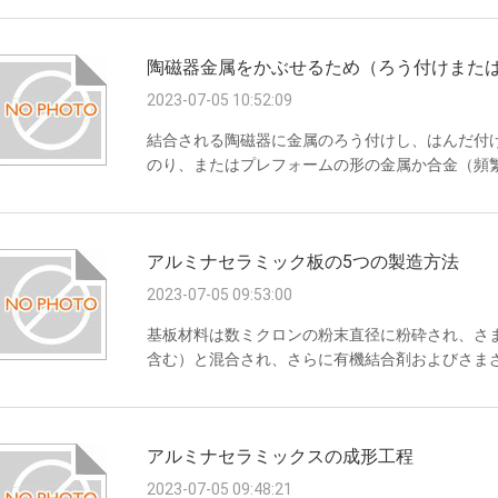
の訪問者の合計は新しい進歩をした3日入って来た
のでき事は、現地の相互活動中国の電子産業を刺
陶磁器金属をかぶせるため（ろう付けまた
Antaeus電子陶磁器Co.、株式会社は世...
2023-07-05 10:52:09
結合される陶磁器に金属のろう付けし、はんだ付
のり、またはプレフォームの形の金属か合金（頻
けするか、またははんだ付けしなさい。溶けた上
んだ付けしなさい。冷却した上でろう付けすれば
の金属に自然にぬれたろう付けし、はんだ付けす
アルミナセラミック板の5つの製造方法
ルおよび金張りが湿潤性を高めるように要求する
か、またはは...
2023-07-05 09:53:00
基板材料は数ミクロンの粉末直径に粉砕され、さま
含む）と混合され、さらに有機結合剤およびさま
れ、組成を均一にするための凝集、生のセラミッ
形方法には以下のようないくつかの方法があります
し、部分的に乾燥させてパテ状のフレークのよう
アルミナセラミックスの成形工程
ーラーに送って転がし、均一な厚さの生の磁器フレ
ナイ...
2023-07-05 09:48:21