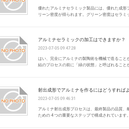
優れたアルミナセラミック製品には、優れた成形
リーン密度が得られます。グリーン密度はセラミ
場での主なアルミナセラミック成形プロセスには
形、グラウト注入、テープキャスティングなどが
に処理する必要があります。乾式プレス、静水圧
アルミナセラミックの加工はできますか？
準備する必要があるためです。...
2023-07-05 09:47:28
はい、完全にアルミナの製陶術を機械で造ること
結のプロセスの前に「緑の状態」と呼ばれること
た複雑な幾何学に容易な機械化を可能にするが、
はないし、そして焼結プロセスの間にのために部
の良質のダイヤモンド上塗を施してある用具を使
射出成形でアルミナを作るにはどうすればよ
らの用具はアルミナの製陶術の望ましい形態が作成さ
こ...
2023-07-05 09:46:31
アルミナ射出成形プロセスは、最終製品の品質、
ための 4 つの重要なステップで構成されていま
するために必要な金型を専門家が設計・製作します
るために必要なカスタム射出成形サイクルを設計し