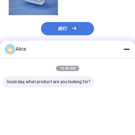
をかぶせるため
続行
Alice
推薦されたプロダクト
10:36 AM
Good day, what product are you looking for?
高機械強度アルミナセ
高密度3.6g/cm3-
射出成形アルミ
ラミック部品、バルク
3.9g/cm3 アルミナセ
ミックシェル・
密度3.6g/cm3-
ラミックコンポーネン
ング、モース硬
3.9g/cm3、モース硬
ト ≤1.0*10^-11
最高1700℃用
度9、1700℃までの温
1700°Cでのガス密度
ベストプライス
ベストプライス
ベストプラ