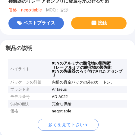
接触器のリレー アセンブリに金属をかぶせるため
価格：negotiable
MOQ：交渉
ベストプライス
接触
製品の説明
,
95%のアルミナの酸化物の製陶術
,
リレー アルミナの酸化物の製陶術
ハイライト
95%の陶磁器のろう付けされたアセンブ
リ
パッケージの詳細
内部の真空パックの外のカートン。
ブランド名
Antaeus
モデル番号
AD-A022
供給の能力
完全な供給
価格
negotiable
多くを見て下さい