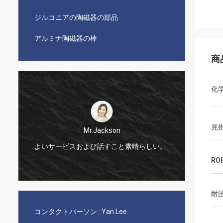
ジルコニアの陶磁器の部品
アルミナ陶磁器の棒
商
化
見
Mr.Jackson
!
よいサービスおよび話すこと素晴らしい。
非常に
RO
耐
コンタクトパーソン :
Yan Lee