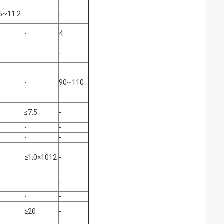
5~11.2
-
-
-
4
-
-
-
90~110
≤7.5
-
-
-
-
-
≥1.0×1012
-
-
-
-
-
≥20
-