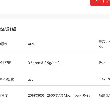
ベストプ
品の詳細
最高。
学原料
Al2O3
者。
掛け密度
吸水
3.6g/cm3-3.9g/cm3
Mr.Farn
速くおよび話すこと容易答えなさい!
HSの硬度
Flexu
≥85
圧強度
2068(300) - 2600(377) Mpa （psix10^3）
熱膨張