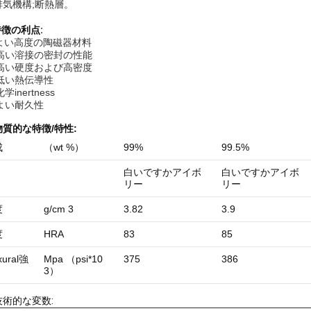
排気機構;断熱層。
特徴の利点:
よい高度の陶磁器材料
) 高い溶接の密封の性能
) 高い硬度および高密度
 低い熱伝導性
化学inertness
 よい耐久性
物質的な
特徴/特性:
成
（wt %）
99%
99.5%
白いですかアイボ
白いですかアイボ
リー
リー
度
g/cm 3
3.82
3.9
度
HRA
83
85
xural
強
Mpa （psi*10
375
386
3）
技術的な変数: