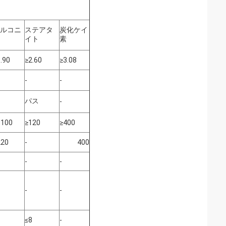
ルコニ
ステアタ
炭化ケイ
イト
素
.90
≥2.60
≥3.08
-
-
パス
-
1100
≥120
≥400
220
-
400
-
-
-
-
≤8
-