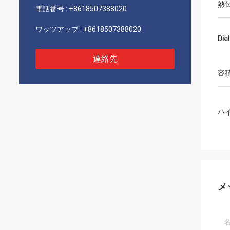
熱
電話番号 :
+8618507388020
ワッツアップ :
+8618507388020
Die
連絡先
容
ハ
メ