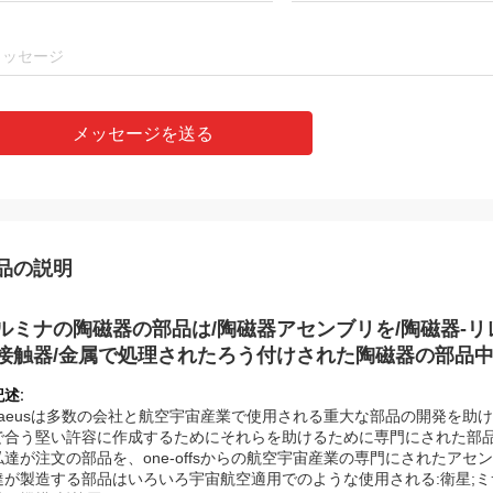
メッセージを送る
品の説明
ルミナの陶磁器の部品は/陶磁器アセンブリを/陶磁器-
接触器/金属で処理されたろう付けされた陶磁器の部品
記述:
ntaeusは多数の会社と航空宇宙産業で使用される重大な部品の開発を
で合う堅い許容に作成するためにそれらを助けるために専門にされた部
私達が注文の部品を、one-offsからの航空宇宙産業の専門にされたア
達が製造する部品はいろいろ宇宙航空適用でのような使用される:衛星;ミサ