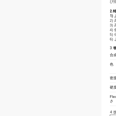
び
2.
1)
2
3
4)
5) 
6)
3.
合
色
密
硬
Fle
さ
4.