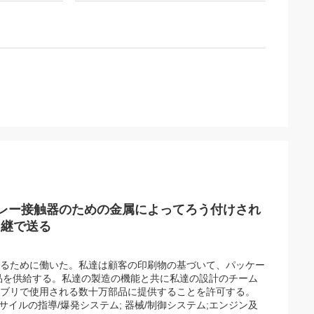
リレー接触器のための金属によってろう付けされ
中継で送る
助けるために働いた。私達は顧客の印刷物の基づいて、パッケー
品を供給する。私達の製造の機能と共に私達の設計のチーム
センブリで使用される数十万部品に提供することを許可する。
イルの指導/爆発システム; 器械/制御システム;エンジン及