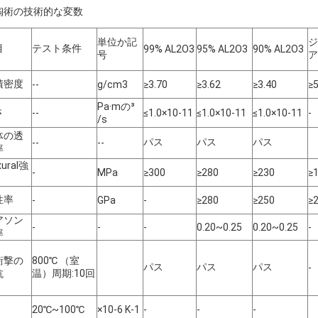
陶術の技術的な変数
単位か記
ジ
目
テスト条件
99% AL2O3
95% AL2O3
90% AL2O3
号
ア
積密度
--
g/cm3
≥3.70
≥3.62
≥3.40
≥5
Pa·mの³
さ
--
≤1.0×10-11
≤1.0×10-11
≤1.0×10-11
-
/s
体の透
パス
パス
パス
--
--
率
xural強
-
MPa
≥300
≥280
≥230
≥
性率
-
GPa
-
≥280
≥250
≥
アソン
-
-
-
0.20~0.25
0.20~0.25
-
率
衝撃の
800℃ （室
パス
パス
パス
-
抗
温）周期:10回
20℃~100℃
×10-6 K-1
-
-
-