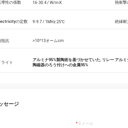
伝導性の係数
熱衝撃
16-30.4 / W/m.K
lectricityの定数
絶縁耐
9-9.7 / 1MHz.25℃
積抵抗
>10^13オームcm
アルミナ95%製陶術を基づかせていた
,
リレー アル
イライト
陶磁器のろう付けへの金属95%
ッセージ