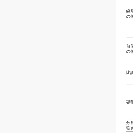
線
の
熱
の
比
容
分
強