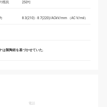
の抵抗
250℃
力
8.3(210) - 8.7(220)/ACkV/mm （AC V/mil）
ミナは製陶術を基づかせていた
,