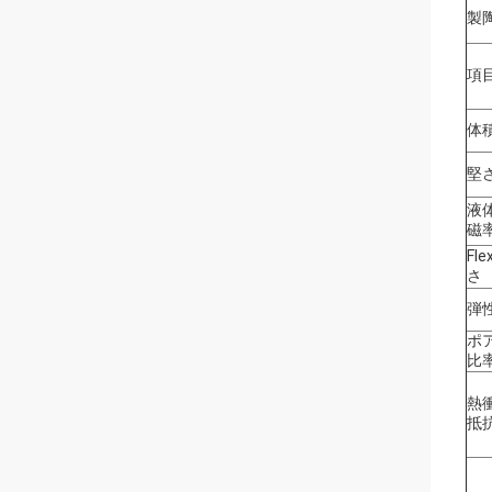
製
項
体
堅
液
磁
Fle
さ
弾
ポ
比
熱
抵