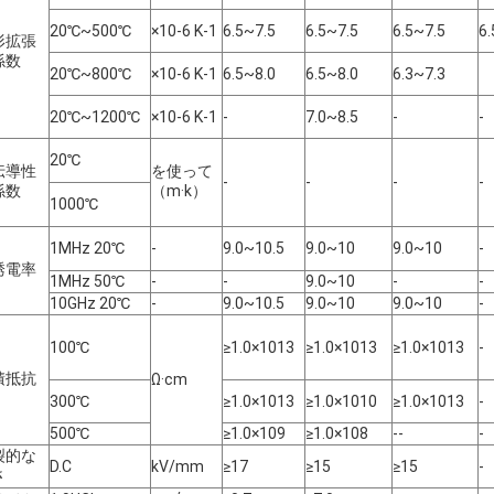
20℃~500℃
×10-6 K-1
6.5~7.5
6.5~7.5
6.5~7.5
6.
形拡張
係数
20℃~800℃
×10-6 K-1
6.5~8.0
6.5~8.0
6.3~7.3
20℃~1200℃
×10-6 K-1
-
7.0~8.5
-
-
20℃
伝導性
を使って
-
-
-
-
係数
（m·k）
1000℃
1MHz 20℃
-
9.0~10.5
9.0~10
9.0~10
-
誘電率
1MHz 50℃
-
-
9.0~10
-
-
10GHz 20℃
-
9.0~10.5
9.0~10
9.0~10
-
100℃
≥1.0×1013
≥1.0×1013
≥1.0×1013
-
積抵抗
Ω·cm
300℃
≥1.0×1013
≥1.0×1010
≥1.0×1013
-
500℃
≥1.0×109
≥1.0×108
--
-
裂的な
D.C
kV/mm
≥17
≥15
≥15
-
さ