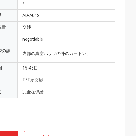
/
号
AD-A012
数量
交渉
negotiable
ジの詳
内部の真空パックの外のカートン。
間
15-45日
T/Tか交渉
力
完全な供給