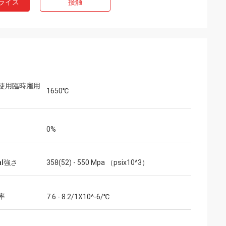
ライス
接触
使用臨時雇用
1650℃
0%
ral強さ
358(52) - 550 Mpa （psix10^3）
率
7.6 - 8.2/1X10^-6/℃