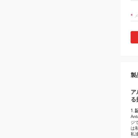
製
ア
る
1.
A
ジ
は
私