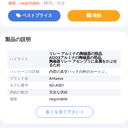
価格：negotiable
MOQ：交渉
ベストプライス
接触
製品の説明
,
リレー アルミナの陶磁器の部品
,
Al2O3アルミナの陶磁器の部品
ハイライト
陶磁器リレー アセンブリに金属をかぶせ
るため
パッケージの詳細
内部の真空パックの外のカートン。
ブランド名
Antaeus
モデル番号
AD-A001
供給の能力
完全な供給
価格
negotiable
多くを見て下さい