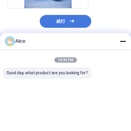
続行
Alice
推薦されたプロダクト
10:34 PM
Good day, what product are you looking for?
高機械強度アルミナセ
高密度3.6g/cm3-
射出成形アルミ
ラミック部品、バルク
3.9g/cm3 アルミナセ
ミックシェル・
密度3.6g/cm3-
ラミックコンポーネン
ング、モース硬
3.9g/cm3、モース硬
ト ≤1.0*10^-11
最高1700℃用
度9、1700℃までの温
1700°Cでのガス密度
ベストプライス
ベストプライス
ベストプラ
度に耐性