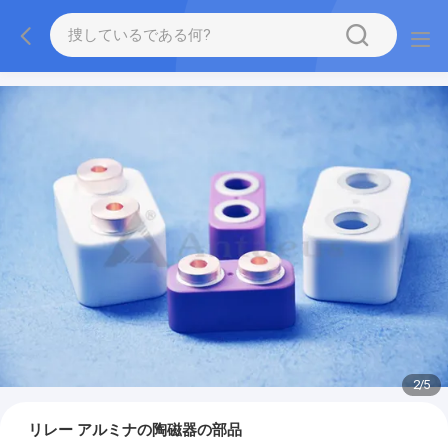
2
/
5
リレー アルミナの陶磁器の部品