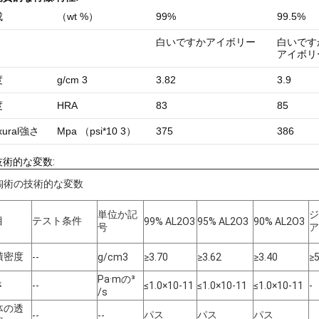
成
（wt %）
99%
99.5%
白いですかアイボリー
白いです
アイボリ
度
g/cm 3
3.82
3.9
度
HRA
83
85
xural
強さ
Mpa （psi*10 3）
375
386
技術的な変数:
陶術の技術的な変数
単位か記
ジ
目
テスト条件
99% AL2O3
95% AL2O3
90% AL2O3
号
ア
積密度
--
g/cm3
≥3.70
≥3.62
≥3.40
≥5
Pa·mの³
さ
--
≤1.0×10-11
≤1.0×10-11
≤1.0×10-11
-
/s
体の透
パス
パス
パス
--
--