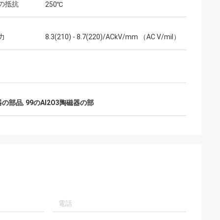
の抵抗
250℃
力
8.3(210) - 8.7(220)/ACkV/mm （AC V/mil）
器の部品
,
99のAl2O3陶磁器の部