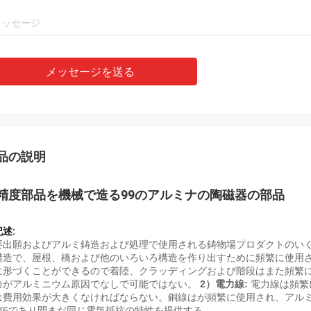
メッセージを送る
品の説明
精度部品を機械で造る99のアルミナの陶磁器の部品
記述:
要出願およびアルミ鋳造および処理で使用される鋳物場プロダクトのいく
構造で、屋根、橋および他のいろいろ構造を作り出すために頻繁に使用
に形づくことができるので着陸、クラッディングおよび階段はまた頻繁
力がアルミニウム原因でなしで可能ではない。
2）電力線:
電力線は頻繁
は費用効果が大きくなければならない。銅線はが頻繁に使用され、アル
び6であり間まだ同じ電気抵抗の特性を提供する。