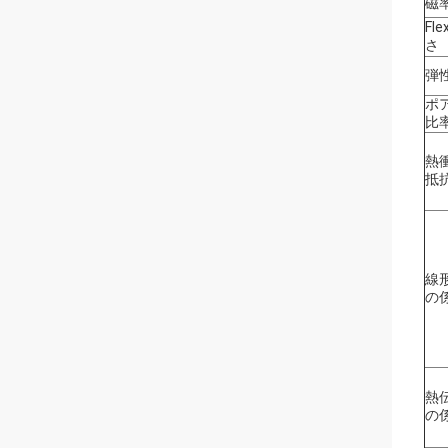
磁
Fle
さ
弾
ポ
比
熱
抵
線
の
熱
の