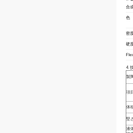
合
色
密
硬
Fle
4.
製
項
体
堅
液