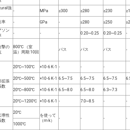
率
xural強
-
MPa
≥300
≥280
≥230
≥
性率
-
GPa
-
≥280
≥250
≥
アソン
-
-
-
0.20~0.25
0.20~0.25
-
率
衝撃の
800℃ （室
パス
パス
パス
-
抗
温）周期:10回
20℃~100℃
×10-6 K-1
-
-
-
20℃~500℃
×10-6 K-1
6.5~7.5
6.5~7.5
6.5~7.5
6.
形拡張
係数
20℃~800℃
×10-6 K-1
6.5~8.0
6.5~8.0
6.3~7.3
20℃~1200℃
×10-6 K-1
-
7.0~8.5
-
-
20℃
伝導性
を使って
-
-
-
-
係数
（m·k）
1000℃