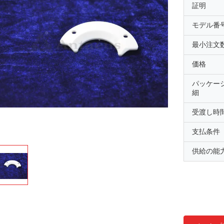
証明
モデル番
最小注文
価格
パッケー
細
受渡し時
支払条件
供給の能