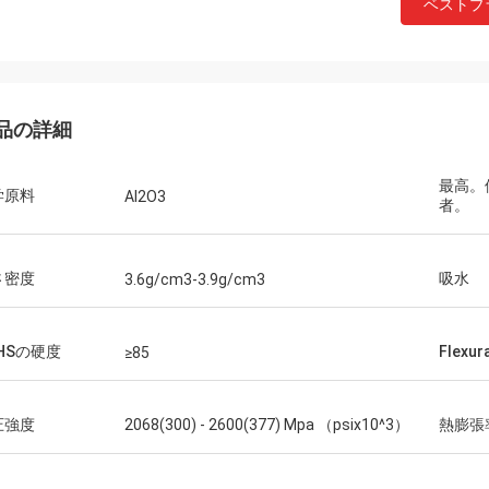
ベストプ
品の詳細
最高。
学原料
Al2O3
者。
さ密度
吸水
3.6g/cm3-3.9g/cm3
Mr.Farn
速くおよび話すこと容易答えなさい!
HSの硬度
Flexu
≥85
圧強度
2068(300) - 2600(377) Mpa （psix10^3）
熱膨張