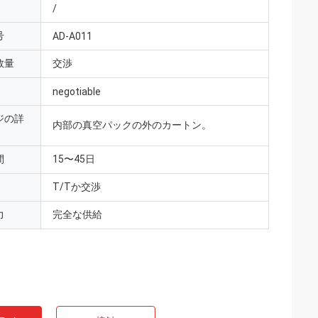
/
号
AD-A011
数量
交渉
negotiable
ジの詳
内部の真空パックの外のカートン。
間
15〜45日
T/Tか交渉
力
完全な供給