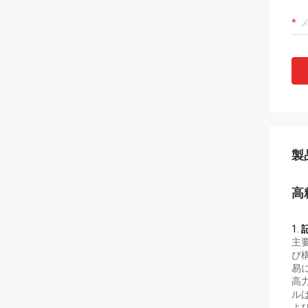
製
高
1.
主
び
易
高
ル
よ