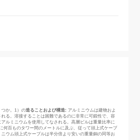
つか。1）の
造ることおよび構造:
アルミニウムは建物およ
される。溶接することは困難であるのに非常に可鍛性で、容
にアルミニウムを使用してなされる。高層ビルは重量比率に
に何百ものタワー間のメートルに及ぶ、従って頭上式ケーブ
ミニウム頭上式ケーブルは半分倍より安いの重量銅の同等お