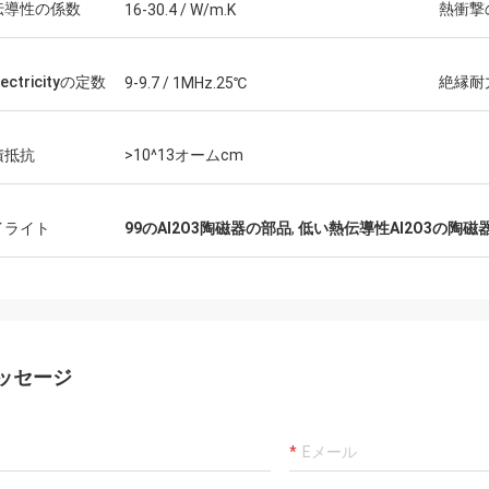
伝導性の係数
熱衝撃
16-30.4 / W/m.K
lectricityの定数
絶縁耐
9-9.7 / 1MHz.25℃
積抵抗
>10^13オームcm
イライト
99のAl2O3陶磁器の部品
,
低い熱伝導性Al2O3の陶磁
ッセージ