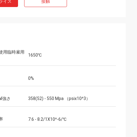
ライス
接触
使用臨時雇用
1650℃
0%
ral強さ
358(52) - 550 Mpa （psix10^3）
率
7.6 - 8.2/1X10^-6/℃