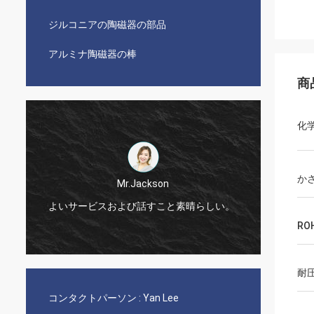
ジルコニアの陶磁器の部品
アルミナ陶磁器の棒
商
化
か
Mr.Jackson
!
よいサービスおよび話すこと素晴らしい。
非常に
RO
耐
コンタクトパーソン :
Yan Lee