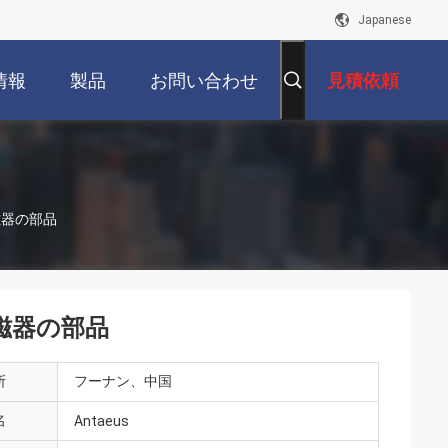
Japanese
情報
製品
お問い合わせ
見積依頼
磁器の部品
陶磁器の部品
所
フーナン、中国
名
Antaeus