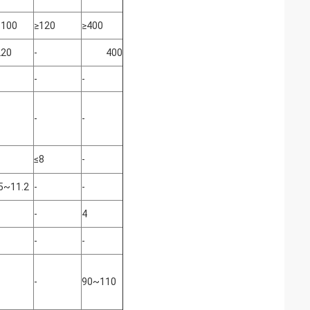
1100
≥120
≥400
220
-
400
-
-
-
-
≤8
-
5~11.2
-
-
-
4
-
-
-
90~110