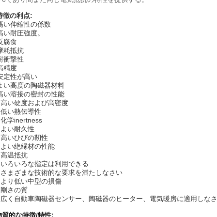
特徴の利点:
高い伸縮性の係数
 高い耐圧強度。
 反腐食
 摩耗抵抗
 耐衝撃性
 高精度
 安定性が高い
) よい高度の陶磁器材料
) 高い溶接の密封の性能
) 高い硬度および高密度
) 低い熱伝導性
 化学inertness
) よい耐久性
) 高いひびの靭性
) よい絶縁材の性能
) 高温抵抗
7) いろいろな指定は利用できる
8) さまざまな技術的な要求を満たしなさい
) より低い中型の損傷
) 剛さの質
1) 広く自動車陶磁器センサー、陶磁器のヒーター、電気暖房に適用しな
物質的な
特徴/特性: