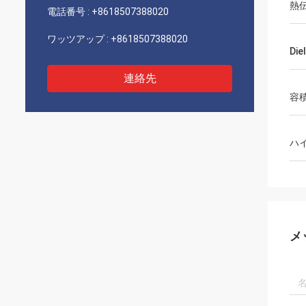
熱
電話番号 :
+8618507388020
ワッツアップ :
+8618507388020
Die
連絡先
容
ハ
メ