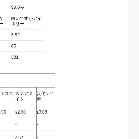
99.8%
か
白いですかアイ
ー
ボリー
3.92
85
381
ルコニ
ステアタ
炭化ケイ
イト
素
.90
≥2.60
≥3.08
-
-
パス
-