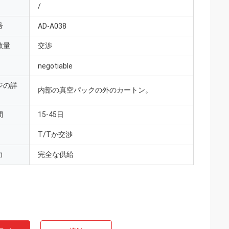
/
号
AD-A038
数量
交渉
negotiable
ジの詳
内部の真空パックの外のカートン。
間
15-45日
T/Tか交渉
力
完全な供給