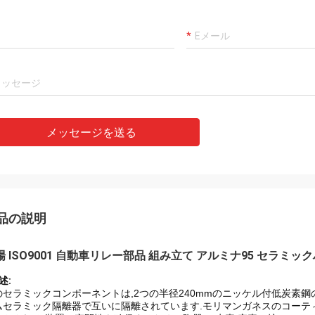
メッセージを送る
品の説明
場 ISO9001 自動車リレー部品 組み立て アルミナ95 セラミ
述:
のセラミックコンポーネントは,2つの半径240mmのニッケル付低炭素
ムセラミック隔離器で互いに隔離されています.モリマンガネスのコーティ