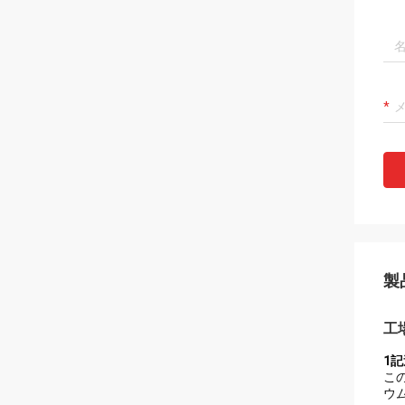
製
工
1記
こ
ウ