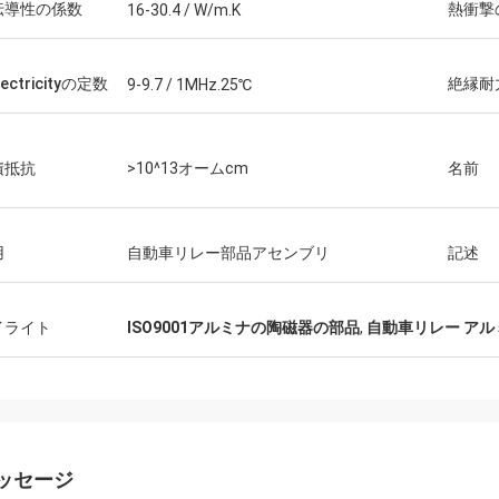
伝導性の係数
熱衝撃
16-30.4 / W/m.K
lectricityの定数
絶縁耐
9-9.7 / 1MHz.25℃
積抵抗
>10^13オームcm
名前
用
自動車リレー部品アセンブリ
記述
イライト
ISO9001アルミナの陶磁器の部品
,
自動車リレー ア
ッセージ