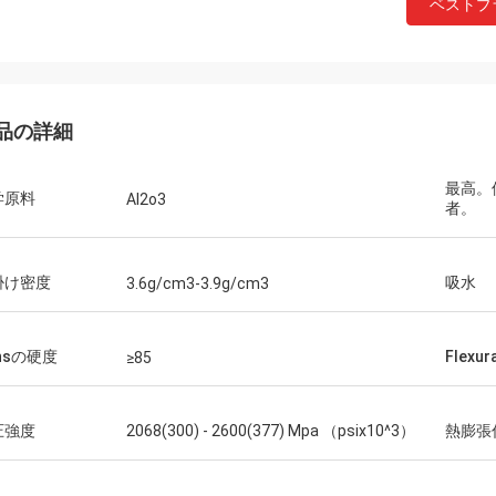
ベストプ
品の詳細
最高。
学原料
Al2o3
者。
掛け密度
吸水
3.6g/cm3-3.9g/cm3
Mr.Farn
話すこと容易答えなさい!
hsの硬度
Flexu
≥85
圧強度
2068(300) - 2600(377) Mpa （psix10^3）
熱膨張