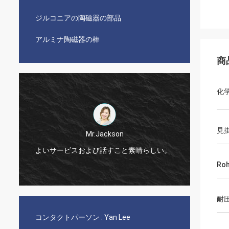
ジルコニアの陶磁器の部品
アルミナ陶磁器の棒
商
化
見
Mr.Jackson
よいサービスおよび話すこと素晴らしい。
非常に速くおよび
Ro
耐
コンタクトパーソン :
Yan Lee