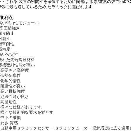
ートされる.装置の密閉性を確保するために陶器は,水素/窒素の炉で850°
膨張に最も適しているため,セラミックに選ばれます.
徴 利点:
) 高い弾力性モジュール
) 高圧縮強さ
 腐食防止
 耐磨性
 衝撃耐性
 高精度
 高い安定性
 優れた先端陶器材料
 溶接密封性能が高い
) 高硬さと高密度
) 低熱伝導性
) 化学的惰性
) 耐磨性が良い
) 高い骨折強度
) 絶縁性能が良さ
) 高温耐性
) 様々な仕様があります.
8) 様々な技術的な要求を満たす
) 中下の破損
) 硬さ 質感
1) 自動車用セラミックセンサー,セラミックヒーター,電気暖房に広く適用