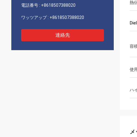
熱
電話番号 :
+8618507388020
ワッツアップ :
+8618507388020
Die
連絡先
容
使
ハ
メ