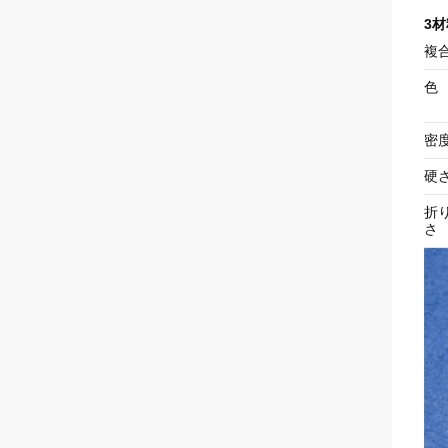
3材
複
色
密
硬
折
さ