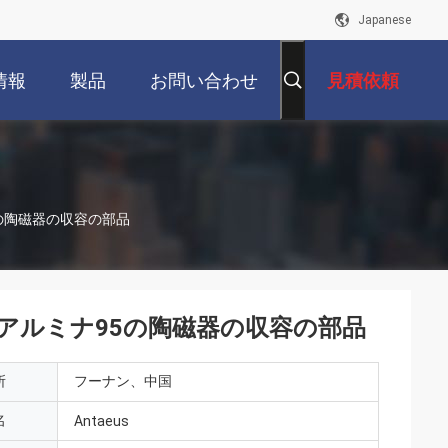
Japanese
情報
製品
お問い合わせ
見積依頼
5の陶磁器の収容の部品
リ アルミナ95の陶磁器の収容の部品
所
フーナン、中国
名
Antaeus