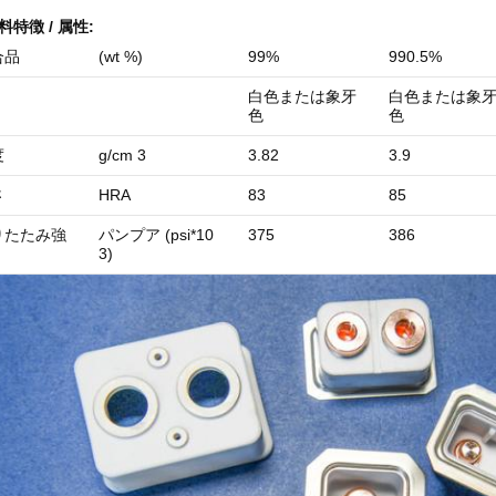
料
特徴 / 属性:
合品
(wt %)
99%
990.5%
白色または象牙
白色または象
色
色
度
g/cm 3
3.82
3.9
さ
HRA
83
85
りたたみ
強
パンプア (psi*10
375
386
3)