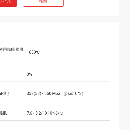
ライス
接触
使用臨時雇用
1650℃
0%
ral強さ
358(52) - 550 Mpa （psix10^3）
係数
7.6 - 8.2/1X10^-6/℃