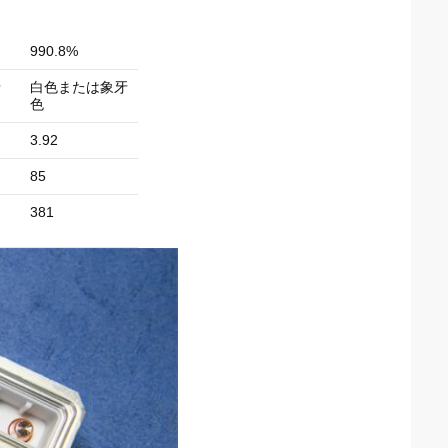
990.8%
牙
白色または象牙
色
3.92
85
381