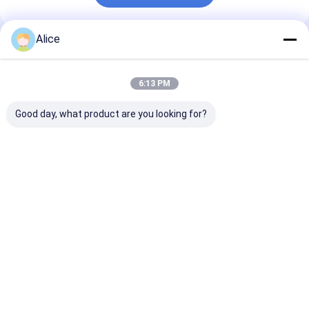
Alice
推薦されたプロダクト
6:13 PM
Good day, what product are you looking for?
カスタムセラミック部
公差≤0.3mmのカスタ
9.5 9.8 機械
品公差 ≤0.3mm お客様
ムセラミック部品（高
ガラスの色でカ
の厳しい仕様に合わせ
電気絶縁性）とカスタ
セラミックパー
てカスタマイズ
マイズオプション
ベストプライス
ベストプライス
ベストプラ
Desktop Site
ホーム
企業情報
お問い合わせ
Privacy Policy
地図