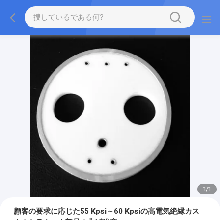
1
/
1
顧客の要求に応じた55 Kpsi～60 Kpsiの高電気絶縁カス