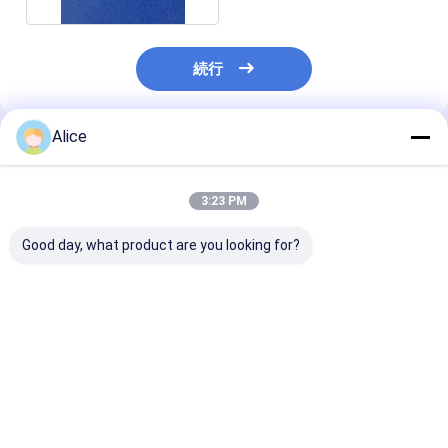
続行
Alice
推薦されたプロダクト
3:23 PM
Good day, what product are you looking for?
カスタムセラミック部
公差≤0.3mmのカスタ
顧客の要求に応
品公差 ≤0.3mm お客様
ムセラミック部品（高
Kpsi～60 Kps
の厳しい仕様に合わせ
電気絶縁性）とカスタ
気絶縁カスタム
てカスタマイズ
マイズオプション
ック部品の曲げ
ベストプライス
ベストプライス
ベストプラ