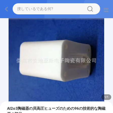
1
/
1
Al2o3陶磁器の貝高圧ヒューズのための96の技術的な陶磁