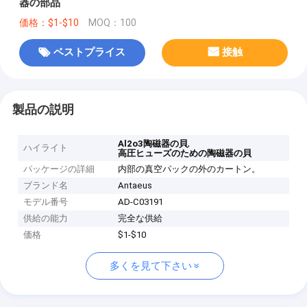
器の部品
価格：$1-$10
MOQ：100
ベストプライス
接触
製品の説明
,
Al2o3陶磁器の貝
ハイライト
高圧ヒューズのための陶磁器の貝
パッケージの詳細
内部の真空パックの外のカートン。
ブランド名
Antaeus
モデル番号
AD-C03191
供給の能力
完全な供給
価格
$1-$10
多くを見て下さい