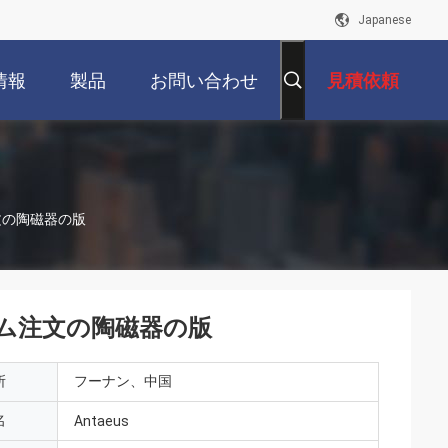
Japanese
情報
製品
お問い合わせ
見積依頼
文の陶磁器の版
ム注文の陶磁器の版
所
フーナン、中国
名
Antaeus