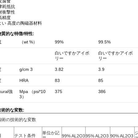
 反腐食
 摩耗抵抗
 耐衝撃性
 高精度
よい
高度の陶磁器材料
物質的な
特徴/特性:
成
（wt %）
99%
99.5%
白いですかアイボ
白いですかアイボ
リー
リー
度
g/cm 3
3.82
3.9
度
HRA
83
85
xural
強
Mpa （psi*10
375
386
3）
技術的な変数:
陶術の技術的な変数
単位か記
目
テスト条件
99% AL2O3
95% AL2O3
90% AL2O3