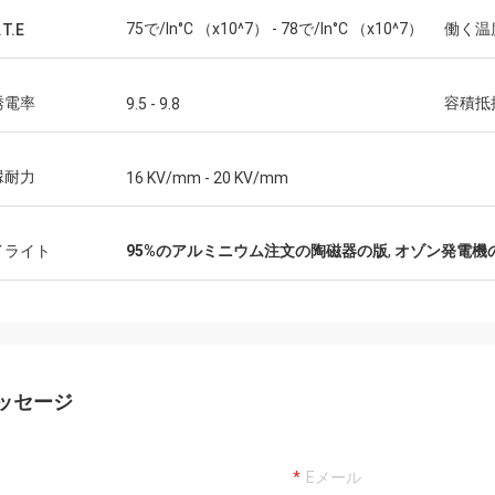
75で/In°C （x10^7） - 78で/In°C （x10^7）
働く温
.T.E
誘電率
容積抵
9.5 - 9.8
縁耐力
16 KV/mm - 20 KV/mm
イライト
95%のアルミニウム注文の陶磁器の版
,
オゾン発電機
ッセージ