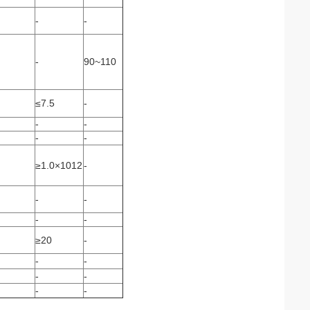
-
-
-
90~110
≤7.5
-
-
-
-
-
≥1.0×1012
-
-
-
-
-
≥20
-
-
-
-
-
-
-