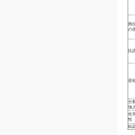
熱
の
比
容
分
強
化
性
結