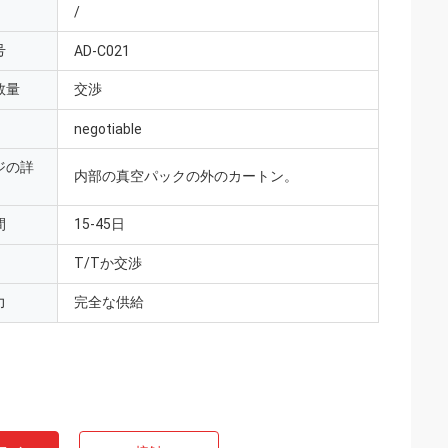
/
号
AD-C021
数量
交渉
negotiable
ジの詳
内部の真空パックの外のカートン。
間
15-45日
T/Tか交渉
力
完全な供給