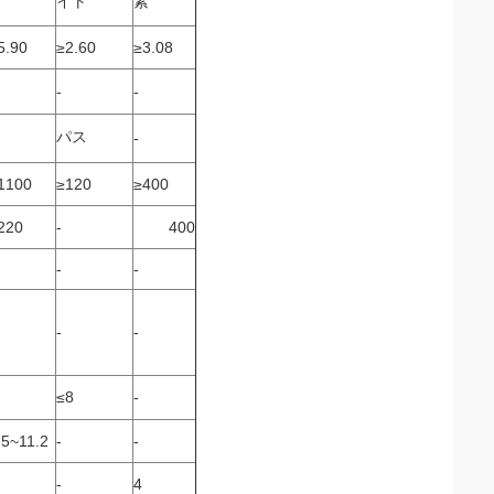
ア
イト
素
5.90
≥2.60
≥3.08
-
-
パス
-
1100
≥120
≥400
220
-
400
-
-
-
-
≤8
-
.5~11.2
-
-
-
4