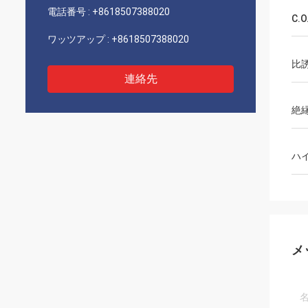
電話番号 :
+8618507388020
C.O
ワッツアップ :
+8618507388020
比
連絡先
絶
ハ
メ