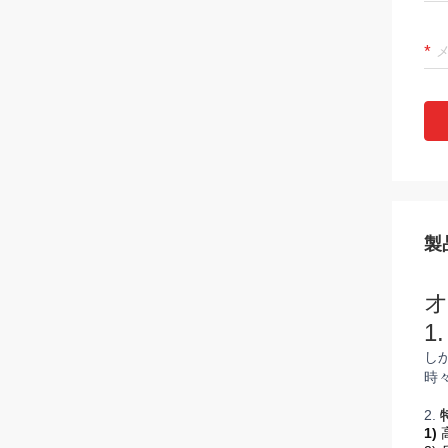
製
オ
1
し
時
2.
1)