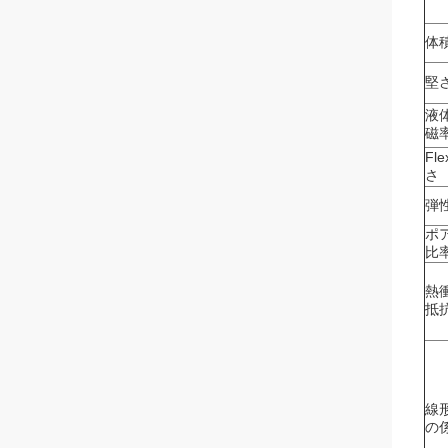
体
堅
液
磁
Fle
さ
弾
ポ
比
熱
抵
線
の