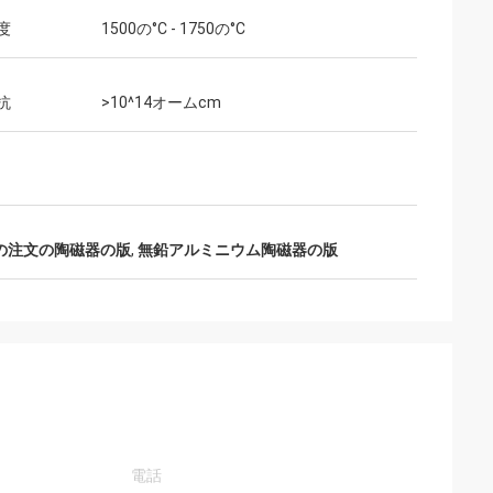
度
1500の°C - 1750の°C
抗
>10^14オームcm
の注文の陶磁器の版
,
無鉛アルミニウム陶磁器の版