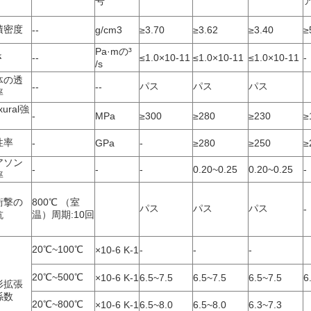
号
積密度
--
g/cm3
≥3.70
≥3.62
≥3.40
≥
Pa·mの³
さ
--
≤1.0×10-11
≤1.0×10-11
≤1.0×10-11
-
/s
体の透
パス
パス
パス
--
--
率
xural強
-
MPa
≥300
≥280
≥230
≥
性率
-
GPa
-
≥280
≥250
≥
アソン
-
-
-
0.20~0.25
0.20~0.25
-
率
衝撃の
800℃ （室
パス
パス
パス
-
抗
温）周期:10回
20℃~100℃
×10-6 K-1
-
-
-
20℃~500℃
×10-6 K-1
6.5~7.5
6.5~7.5
6.5~7.5
6
形拡張
係数
20℃~800℃
×10-6 K-1
6.5~8.0
6.5~8.0
6.3~7.3