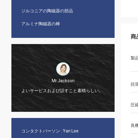
ジルコニアの陶磁器の部品
アルミナ陶磁器の棒
商
製
Mr.Jackson
抗
!
よいサービスおよび話すこと素晴らしい。
非常に
圧
良
コンタクトパーソン :
Yan Lee