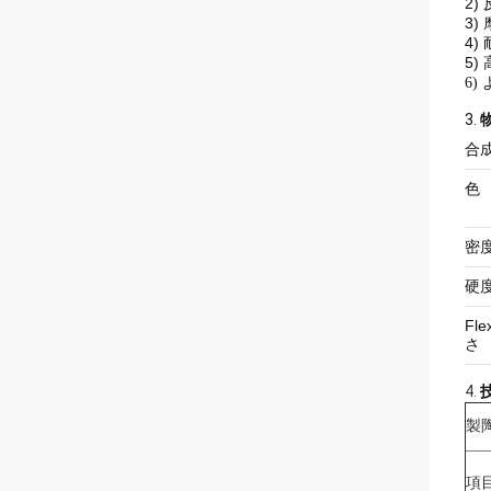
2)
3)
4)
5)
6)
3.
合
色
密
硬
Fle
さ
4.
製
項