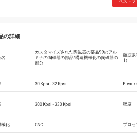
ベストプ
品の詳細
カスタマイズされた陶磁器の部品99のアル
熱拡張率
品名
ミナの陶磁器の部品/構造機械化の陶磁器の
1）
部分
Mr.Farn
張
30 Kpsi - 32 Kpsi
Flexur
速くおよび話すこと容易答えなさい!
縮
密度
300 Kpsi - 330 Kpsi
機械化
プロセ
CNC