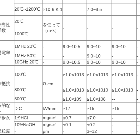
20℃~1200℃
×10-6 K-1
-
7.0~8.5
-
-
20℃
伝導性
を使って
-
-
-
-
係数
（m·k）
1000℃
1MHz 20℃
-
9.0~10.5
9.0~10
9.0~10
-
誘電率
1MHz 50℃
-
-
9.0~10
-
-
10GHz 20℃
-
9.0~10.5
9.0~10
9.0~10
-
100℃
≥1.0×1013
≥1.0×1013
≥1.0×1013
-
積抵抗
Ω·cm
300℃
≥1.0×1013
≥1.0×1010
≥1.0×1013
-
500℃
≥1.0×109
≥1.0×108
--
-
裂的な
D.C
kV/mm
≥17
≥15
≥15
-
さ
mg/c㎡
1:9HCl
≤0.7
≤7.0
-
-
学耐久
mg/c㎡
10%NaOH
≤0.1
≤0.2
-
--
晶粒度
-
μm
-
3~12
-
-