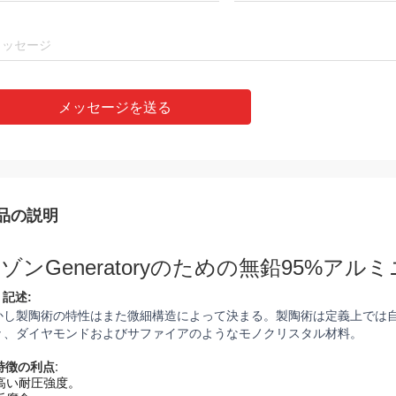
メッセージを送る
品の説明
ゾンGeneratoryのための無鉛95%ア
.
記述:
かし製陶術の特性はまた微細構造によって決まる。製陶術は定義上では
々、ダイヤモンドおよびサファイアのようなモノクリスタル材料。
特徴の利点:
高い耐圧強度。