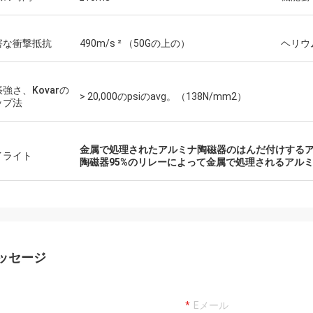
害な衝撃抵抗
490m/s ² （50Gの上の）
ヘリウ
強さ、Kovarの
> 20,000のpsiのavg。（138N/mm2）
ップ法
金属で処理されたアルミナ陶磁器のはんだ付けする
イライト
陶磁器95%のリレーによって金属で処理されるアル
ッセージ