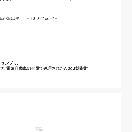
ムの漏出率
< 10-9="" cc="">
アセンブリ
,
ミナ
,
電気自動車の金属で処理されたAl2o3製陶術