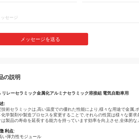
メッセージを送る
品の説明
5% リレーセラミック金属化アルミナセラミック溶接組 電気自動車用
述:
度技術セラミックは,高い温度での優れた性能により,様々な用途で金属,
さ化学製剤や製造プロセスを変更することで,それらの性質は様々な要求
クは製品の寿命を延長する能力を持っています効率を向上させ,全体的な
徴 利点:
) 高い弾力性モジュール