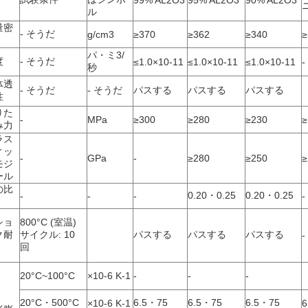
99% AL2O3
95% AL2O3
90% AL2O3
ル
量密
- そうだ
g/cm3
≥370
≥362
≥340
≥
パ・ミ3/
度
- そうだ
≤1.0×10-11
≤1.0×10-11
≤1.0×10-11
-
秒
体透
- そうだ
- そうだ
パスする
パスする
パスする
性
りた
-
MPa
≥300
≥280
≥230
≥
み力
ラス
ィッ
-
GPa
-
≥280
≥250
≥
モジ
ール
の比
0.20・0.25
0.20・0.25
-
-
-
-
ショ
800°C (室温)
ク耐
サイクル: 10
パスする
パスする
パスする
-
回
20°C~100°C
×10-6 K-1
-
-
-
20°C・500°C
6.5・75
6.5・75
6.5・75
×10-6 K-1
6