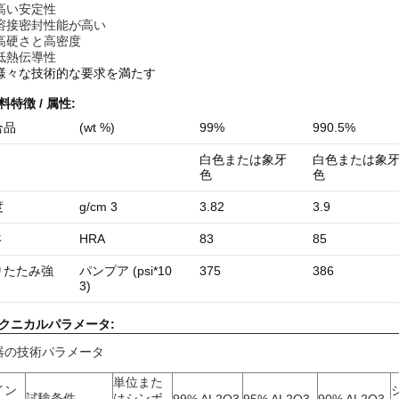
 高い安定性
 溶接密封性能が高い
 高硬さと高密度
 低熱伝導性
 様々な技術的な要求を満たす
料
特徴 / 属性:
合品
(wt %)
99%
990.5%
白色または象牙
白色または象
色
色
度
g/cm 3
3.82
3.9
さ
HRA
83
85
りたたみ
強
パンプア (psi*10
375
386
3)
テクニカルパラメータ:
器の技術パラメータ
単位また
イン
試験条件
はシンボ