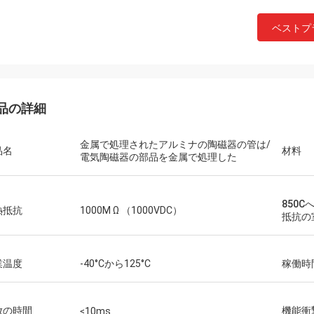
ベストプ
品の詳細
金属で処理されたアルミナの陶磁器の管は/
品名
材料
電気陶磁器の部品を金属で処理した
Mr.Farn
850
速くおよび話すこと容易答えなさい!
熱抵抗
1000M Ω （1000VDC）
抵抗の
業温度
-40°Cから125°C
稼働時
放の時間
機能衝
≤10ms