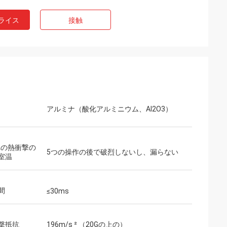
ライス
接触
アルミナ（酸化アルミニウム、Al2O3）
Cへの熱衝撃の
5つの操作の後で破烈しないし、漏らない
室温
間
≤30ms
撃抵抗
196m/s ² （20Gの上の）