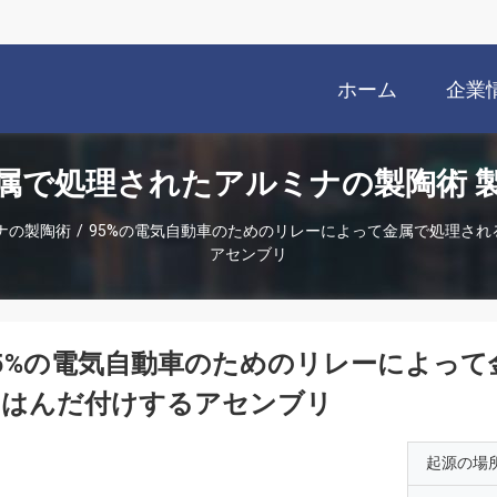
ホーム
企業
属で処理されたアルミナの製陶術 
ナの製陶術
/
95%の電気自動車のためのリレーによって金属で処理さ
アセンブリ
5%の電気自動車のためのリレーによっ
のはんだ付けするアセンブリ
起源の場