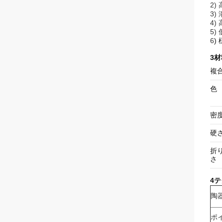
2
)
3
)
4)
5)
6
)
3材
複
色
密
硬
折
さ
4
陶
ポ