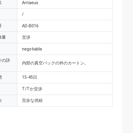
名
Antaeus
/
号
AD-B016
数量
交渉
negotiable
ジの詳
内部の真空パックの外のカートン。
間
15-45日
T/Tか交渉
力
完全な供給