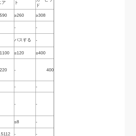
ニア
ト
ド
590
≥260
≥308
-
-
パスする
-
1100
≥120
≥400
220
-
400
-
-
-
-
≤8
-
.5112
-
-