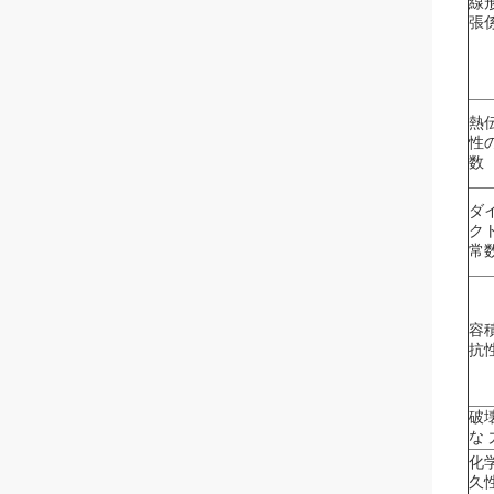
線
張
熱
性
数
ダ
ク
常
容
抗
破壊
な 
化学
久