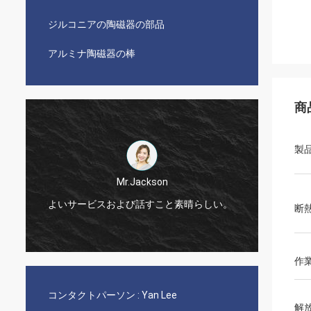
ジルコニアの陶磁器の部品
アルミナ陶磁器の棒
商
製
Mr.Jackson
!
よいサービスおよび話すこと素晴らしい。
非常に
断
作
コンタクトパーソン :
Yan Lee
解