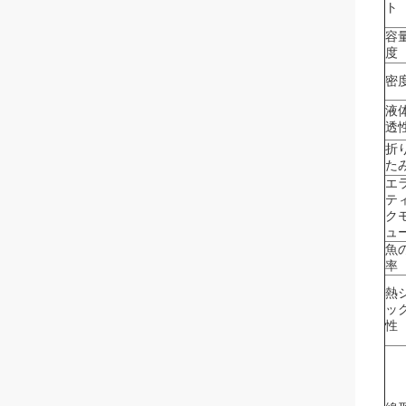
ト
容
度
密
液
透
折
た
エ
テ
ク
ュ
魚
率
熱
ッ
性