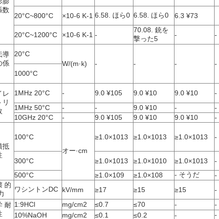
形膨
係数
6.58. ほら0
6.58. ほら0
20°C~800°C
×10-6 K-1
6.3 ¥73
70.08. 銃を
20°C~1200°C
×10-6 K-1
-
-
-
撃った5
20°C
伝導
の係
W/(m·k)
-
-
-
-
1000°C
1MHz 20°C
-
9.0 ¥105
9.0 ¥10
9.0 ¥10
-
イレ
トリ
1MHz 50°C
-
-
9.0 ¥10
-
-
数
10GHz 20°C
-
9.0 ¥105
9.0 ¥10
9.0 ¥10
-
100°C
≥1.0×1013
≥1.0×1013
≥1.0×1013
-
積抵
オー·cm
性
300°C
≥1.0×1013
≥1.0×1010
≥1.0×1013
-
- そうだ
500°C
≥1.0×109
≥1.0×108
-
 的
ワシントンDC
kV/mm
≥17
≥15
≥15
-
力
1:9HCl
mg/cm2
≤0.7
≤70
-
-
 耐
性
10%NaOH
mg/cm2
≤0.1
≤0.2
-