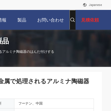
Japanese
情報
製品
お問い合わせ
見積依頼
製品
れるアルミナ陶磁器のはんだ付けする
て金属で処理されるアルミナ陶磁器
所
フーナン、中国