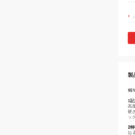
製
9
1記
高
硬
ッ
2特
1