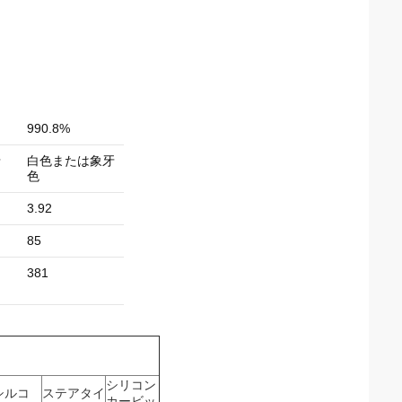
990.8%
牙
白色または象牙
色
3.92
85
381
シリコン
シルコ
ステアタイ
カービッ