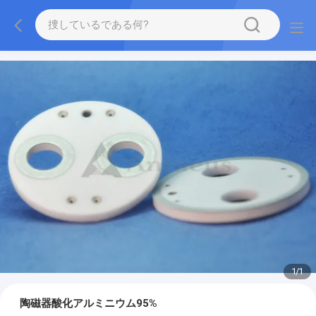
1
/
1
陶磁器酸化アルミニウム95%