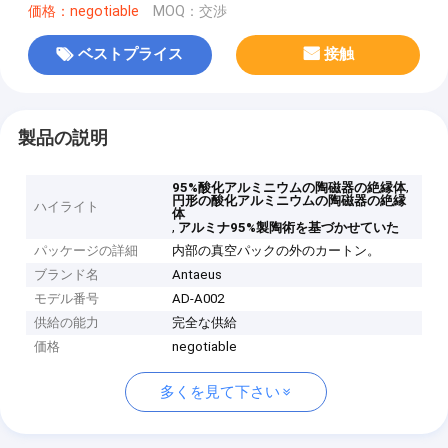
価格：negotiable
MOQ：交渉
ベストプライス
接触
製品の説明
,
95%酸化アルミニウムの陶磁器の絶縁体
円形の酸化アルミニウムの陶磁器の絶縁
ハイライト
体
,
アルミナ95%製陶術を基づかせていた
パッケージの詳細
内部の真空パックの外のカートン。
ブランド名
Antaeus
モデル番号
AD-A002
供給の能力
完全な供給
価格
negotiable
多くを見て下さい