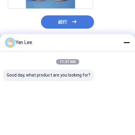
続行
Yan Lee
推薦されたプロダクト
11:37 AM
Good day, what product are you looking for?
陶磁器の金属は金属で
Iso9001陶磁器の保護
陶磁器の金属は
処理されたアルミナの
管の電気95%金属で処
処理されたアル
製陶術のリレー部品
理されたアルミナの製
製陶術のリレー
ISO14001をはんだ付
陶術の絶縁材の管
IATF16949
けした
IATF16949
けした
ベストプライス
ベストプライス
ベストプラ