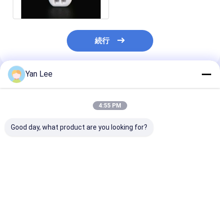
続行
Yan Lee
推薦されたプロダクト
4:55 PM
Good day, what product are you looking for?
オーダーメイド粘土グ
10kg 20kg 30Kg 高純
工業用シリコン
ラフィット・クレシブ
度 高密度 大型グラフィ
ッドグラフィッ
ル 蓋付きグラフィッ
ット炭水化物
電池の電極用冷
ト・真空クレシブル 高
純度グラフィット・ク
ベストプライス
ベストプライス
ベストプラ
レシブル