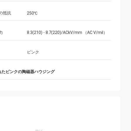
の抵抗
250℃
力
8.3(210) - 8.7(220)/ACkV/mm （AC V/mil）
ピンク
れたピンクの陶磁器ハウジング