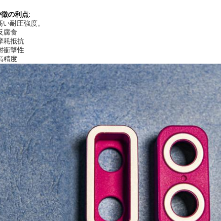
特徴の利点:
高い耐圧強度。
 反腐食
 摩耗抵抗
 耐衝撃性
 高精度