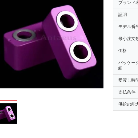
ブランド
証明
モデル番
最小注文
価格
パッケー
細
受渡し時
支払条件
供給の能