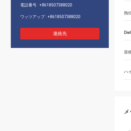
電話番号 :
+8618507388020
熱
ワッツアップ :
+8618507388020
Die
連絡先
容
ハ
メ