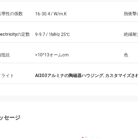
伝導性の係数
熱衝撃
16-30.4 / W/m.K
lectricityの定数
絶縁耐
9-9.7 / 1MHz.25℃
積抵抗
>10^13オームcm
色
イライト
Al2O3アルミナの陶磁器ハウジング
,
カスタマイズさ
ッセージ