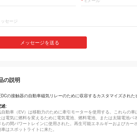
メッセージを送る
品の説明
圧DCの接触器の自動車磁気リレーのために収容するカスタマイズされたピン
記述:
気自動車（EV）は移動力のために牽引モーターを使用する。これらの車
たは電気に燃料を変えるために電気電池、燃料電池、または太陽電池パネ
年もの間パワートレインに使用された。再生可能エネルギーおよびカー
動車はスポットライトに来た。