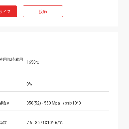
ライス
接触
使用臨時雇用
1650℃
0%
ral強さ
358(52) - 550 Mpa （psix10^3）
係数
7.6 - 8.2/1X10^-6/℃