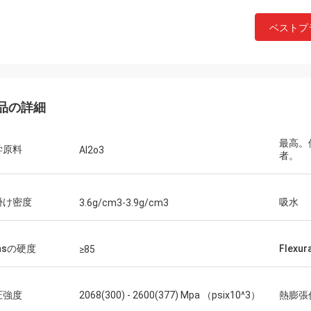
ベストプ
品の詳細
最高。
学原料
Al2o3
者。
掛け密度
吸水
3.6g/cm3-3.9g/cm3
易答えなさい!
hsの硬度
Flexu
≥85
圧強度
2068(300) - 2600(377) Mpa （psix10^3）
熱膨張