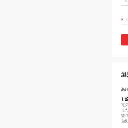
製
高
1.
電
ま
幾
自