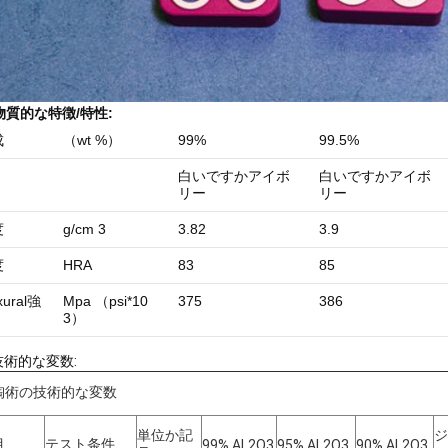
物質的な
特徴/特性:
成
（wt %）
99%
99.5%
白いですかアイボ
白いですかアイボ
リー
リー
度
g/cm 3
3.82
3.9
度
HRA
83
85
xural
強
Mpa （psi*10
375
386
3）
技術的な変数:
陶術の技術的な変数
単位か記
ジ
目
テスト条件
99% AL2O3
95% AL2O3
90% AL2O3