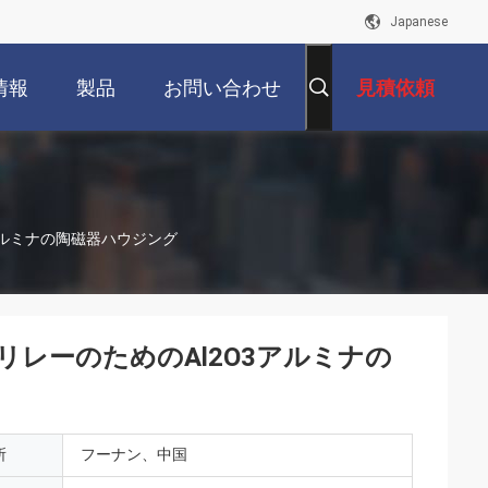
Japanese
情報
製品
お問い合わせ
見積依頼
アルミナの陶磁器ハウジング
リレーのためのAl2O3アルミナの
所
フーナン、中国