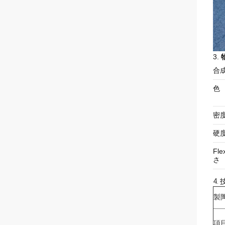
3.
合
色
密
硬
Fle
さ
4.
製
項