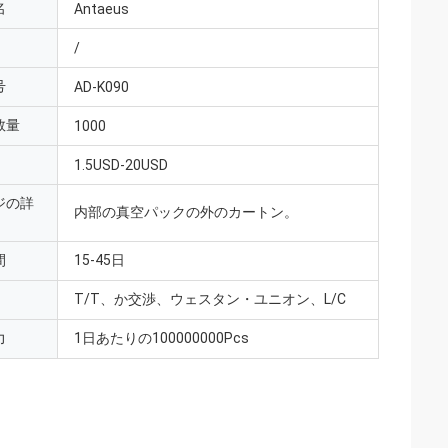
名
Antaeus
/
号
AD-K090
数量
1000
1.5USD-20USD
ジの詳
内部の真空パックの外のカートン。
間
15-45日
T/T、か交渉、ウェスタン・ユニオン、L/C
力
1日あたりの100000000Pcs