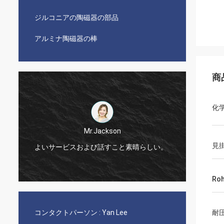
ジルコニアの陶磁器の部品
アルミナ陶磁器の棒
商
化
Mr.Jackson
Mr.Farn
見
スおよび話すこと素晴らしい。
非常に速くおよび話すこと容
Ro
コンタクトパーソン :
Yan Lee
耐