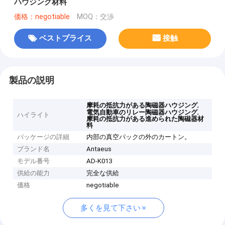
ハウジング材料
価格：negotiable
MOQ：交渉
ベストプライス
接触
製品の説明
,
摩耗の抵抗力がある陶磁器ハウジング
,
電気自動車のリレー陶磁器ハウジング
ハイライト
摩耗の抵抗力がある進められた陶磁器材
料
パッケージの詳細
内部の真空パックの外のカートン。
ブランド名
Antaeus
モデル番号
AD-K013
供給の能力
完全な供給
価格
negotiable
多くを見て下さい