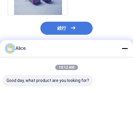
続行
Alice
推薦されたプロダクト
10:12 AM
Good day, what product are you looking for?
オーダーメイド粘土グ
10kg 20kg 30Kg 高純
工業用シリコン
ラフィット・クレシブ
度 高密度 大型グラフィ
ッドグラフィッ
ル 蓋付きグラフィッ
ット炭水化物
電池の電極用冷
ト・真空クレシブル 高
純度グラフィット・ク
ベストプライス
ベストプライス
ベストプラ