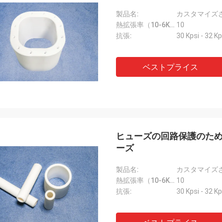
製品名:
熱拡張率（10-6K-1）::
10
抗張:
30 Kpsi - 32 Kp
ベストプライス
ヒューズの回路保護のため
ーズ
製品名:
熱拡張率（10-6K-1）::
10
抗張:
30 Kpsi - 32 Kp