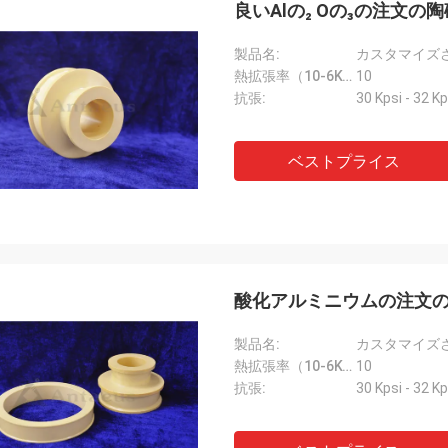
良いAlの₂ Oの₃の注文
製品名:
熱拡張率（10-6K-1）::
10
抗張:
30 Kpsi - 32 Kp
ベストプライス
Mr.Farn
速くおよび話すこと容易答えなさい!
酸化アルミニウムの注文
製品名:
熱拡張率（10-6K-1）::
10
抗張:
30 Kpsi - 32 Kp