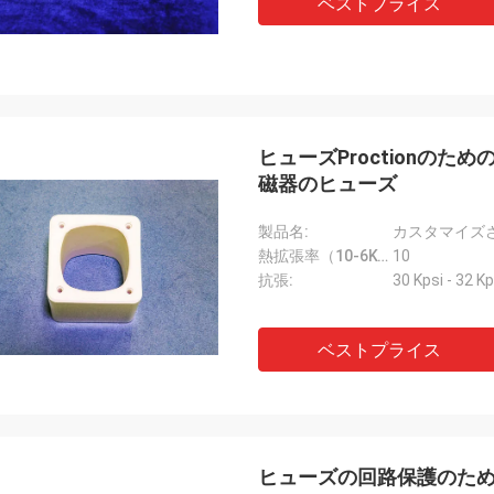
ベストプライス
ヒューズProctionの
磁器のヒューズ
製品名:
熱拡張率（10-6K-1）::
10
抗張:
30 Kpsi - 32 Kp
ベストプライス
ヒューズの回路保護のた