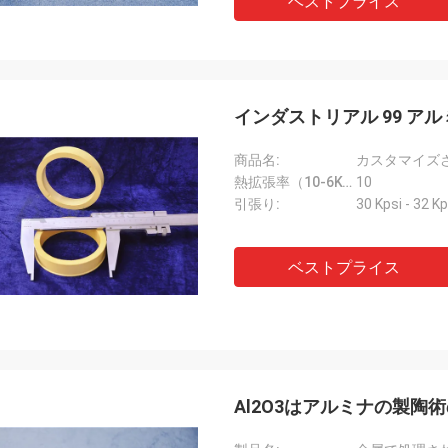
ベストプライス
インダストリアル 99 ア
商品名:
熱拡張率（10-6K-1）::
10
引張り:
30 Kpsi - 32 Kp
ベストプライス
Al2O3はアルミナの製