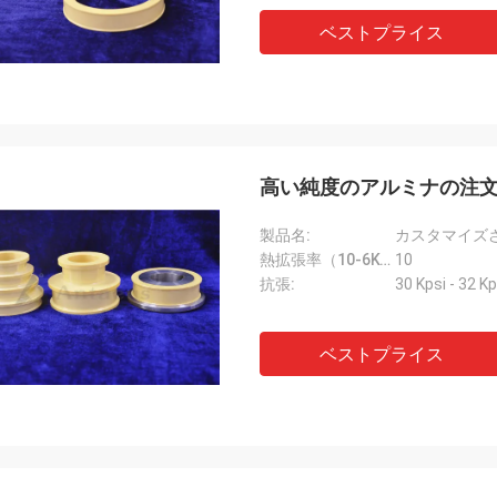
ベストプライス
高い純度のアルミナの注
製品名:
熱拡張率（10-6K-1）::
10
抗張:
30 Kpsi - 32 Kp
ベストプライス