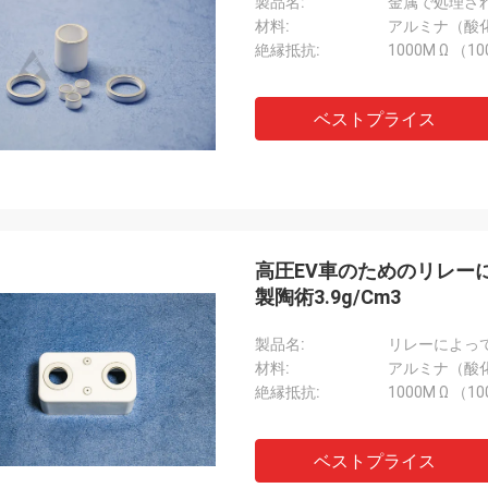
製品名:
材料:
アルミナ（酸化
絶縁抵抗:
1000M Ω （1
ベストプライス
高圧EV車のためのリレー
製陶術3.9g/Cm3
製品名:
リレーによっ
材料:
アルミナ（酸化
絶縁抵抗:
1000M Ω （1
ベストプライス