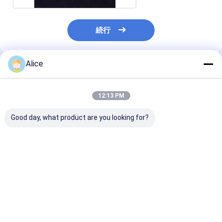
続行
Alice
推薦されたプロダクト
12:13 PM
Good day, what product are you looking for?
機械酸化アルミニウム
95 96アルミナの蛇口
95% AL2O3
の製陶術95% AL2O3
の付属品のための陶磁
ニアリング セ
は陶磁器水弁の版を進
器のコック弁ディスク
スの特別な技術
めた
磁器の部品を進
ベストプライス
ベストプライス
ベストプラ