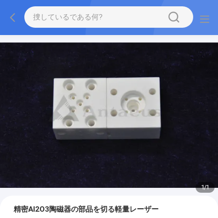
1
/
1
精密Al2O3陶磁器の部品を切る軽量レーザー