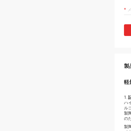
製
軽
1.
ハ
ル
製
の
製