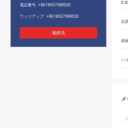
C.O
電話番号 :
+8618507388020
ワッツアップ :
+8618507388020
比
連絡先
絶
ハ
メ