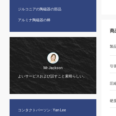
ジルコニアの陶磁器の部品
アルミナ陶磁器の棒
商
製
引
Mr.Jackson
!
よいサービスおよび話すこと素晴らしい。
非常に
圧
硬
コンタクトパーソン :
Yan Lee