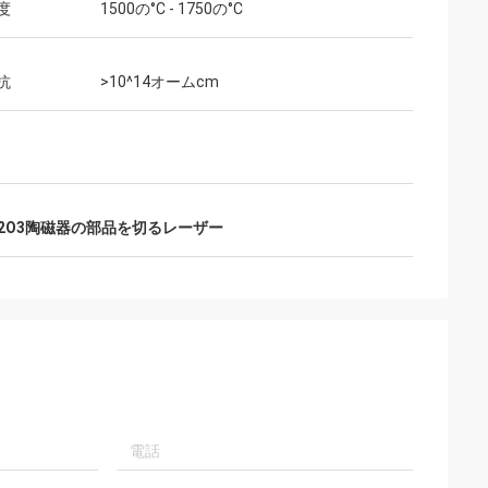
度
1500の°C - 1750の°C
抗
>10^14オームcm
l2O3陶磁器の部品を切るレーザー