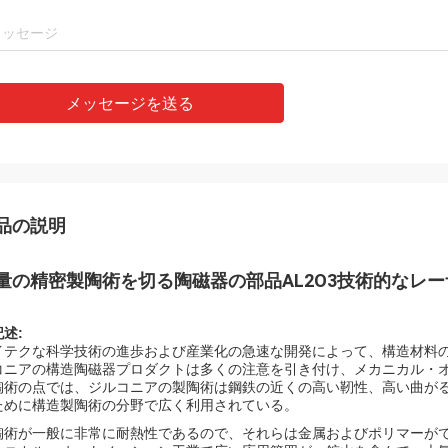
メッセージを送る
品の説明
量の精密製陶術を切る陶磁器の部品AL2O3技術的なレー
記述:
イテクな科学技術の進歩および産業化の急速な開発によって、構造材料
コニアの構造陶磁器プロダクトは多くの注意を引き付け、メカニカル・
陶術の点では、ジルコニアの製陶術は鋼鉄の近くの高い靭性、高い曲が
ために構造製陶術の分野で広く利用されている。
陶術が一般に非常に耐熱性であるので、それらは金属およびポリマーが