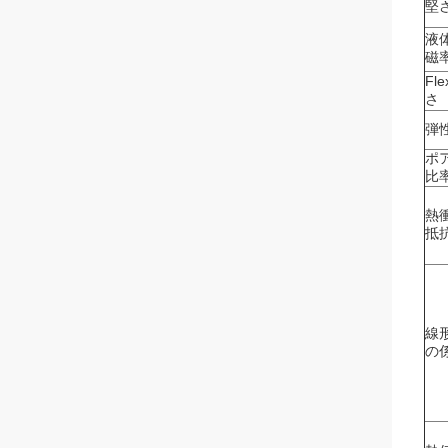
堅
液
磁
Fle
さ
弾
ポ
比
熱
抵
線
の