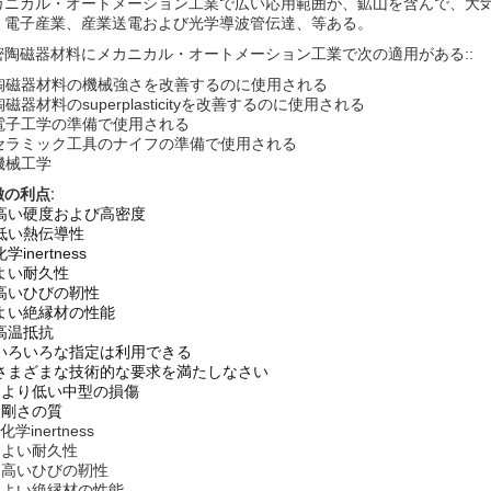
カニカル・オートメーション工業で広い応用範囲が、鉱山を含んで、大
、電子産業、産業送電および光学導波管伝達、等ある。
密陶磁器材料にメカニカル・オートメーション工業で次の適用がある::
陶磁器材料の機械強さを改善するのに使用される
陶磁器材料のsuperplasticityを改善するのに使用される
電子工学の準備で使用される
セラミック工具のナイフの準備で使用される
機械工学
徴の利点:
高い硬度および高密度
 低い熱伝導性
化学inertness
 よい耐久性
 高いひびの靭性
 よい絶縁材の性能
 高温抵抗
) いろいろな指定は利用できる
) さまざまな技術的な要求を満たしなさい
) より低い中型の損傷
) 剛さの質
化学inertness
) よい耐久性
) 高いひびの靭性
) よい絶縁材の性能