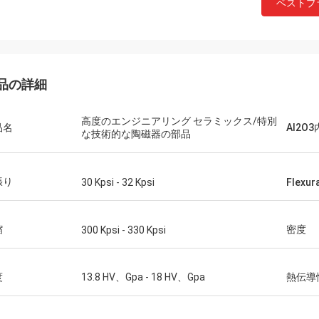
ベストプ
品の詳細
高度のエンジニアリング セラミックス/特別
品名
Al2O
な技術的な陶磁器の部品
張り
30 Kpsi - 32 Kpsi
Flexur
Mr.Farn
速くおよび話すこと容易答えなさい!
縮
密度
300 Kpsi - 330 Kpsi
度
13.8 HV、Gpa - 18 HV、Gpa
熱伝導