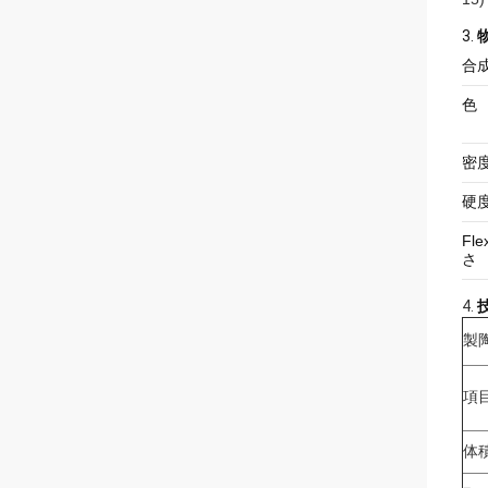
3.
合
色
密
硬
Fle
さ
4.
製
項
体