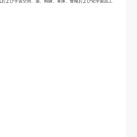
気および宇宙空間、薬、精錬、軍隊、食糧および化学製品工