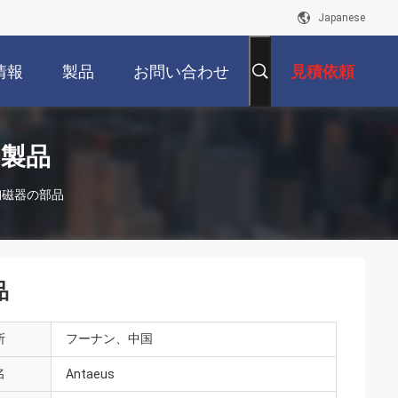
Japanese
情報
製品
お問い合わせ
見積依頼
 製品
O3陶磁器の部品
品
所
フーナン、中国
名
Antaeus