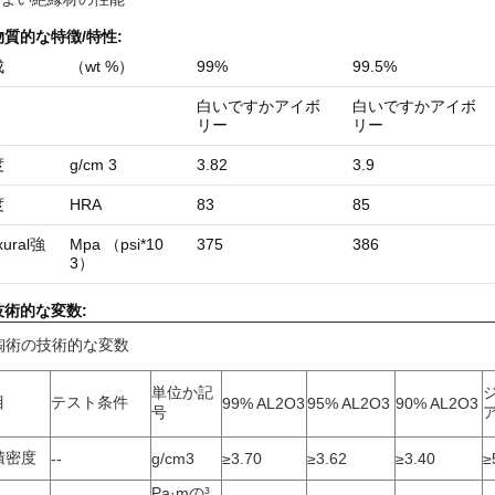
物質的な
特徴/特性:
成
（wt %）
99%
99.5%
白いですかアイボ
白いですかアイボ
リー
リー
度
g/cm 3
3.82
3.9
度
HRA
83
85
xural
強
Mpa （psi*10
375
386
3）
技術的な変数:
陶術の技術的な変数
単位か記
目
テスト条件
99% AL2O3
95% AL2O3
90% AL2O3
号
積密度
--
g/cm3
≥3.70
≥3.62
≥3.40
≥
Pa·mの³