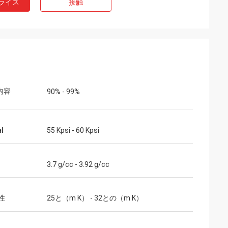
ライス
接触
3内容
90% - 99%
al
55 Kpsi - 60 Kpsi
3.7 g/cc - 3.92 g/cc
性
25と（m K） - 32との（m K）