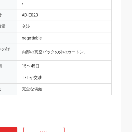
/
号
AD-E023
数量
交渉
negotiable
ジの詳
内部の真空パックの外のカートン。
間
15〜45日
T/Tか交渉
力
完全な供給