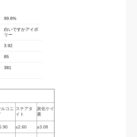
99.8%
白いですかアイボ
リー
3.92
85
381
ジルコニ
ステアタ
炭化ケイ
ア
イト
素
5.90
≥2.60
≥3.08