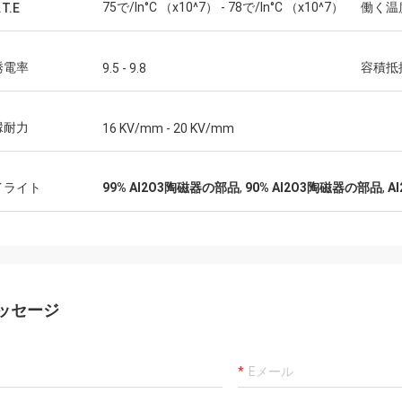
75で/In°C （x10^7） - 78で/In°C （x10^7）
働く温
.T.E
誘電率
容積抵
9.5 - 9.8
縁耐力
16 KV/mm - 20 KV/mm
イライト
99% Al2O3陶磁器の部品
,
90% Al2O3陶磁器の部品
,
A
ッセージ