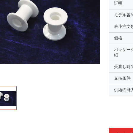
証明
モデル番
最小注文
価格
パッケー
細
受渡し時
支払条件
供給の能