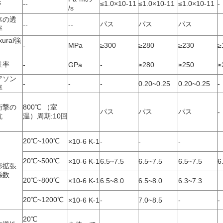
さ
--
≤1.0×10-11
≤1.0×10-11
≤1.0×10-11
-
/s
体の透
パス
パス
パス
--
--
率
xural強
-
MPa
≥300
≥280
≥230
≥
性率
-
GPa
-
≥280
≥250
≥
アソン
-
-
-
0.20~0.25
0.20~0.25
-
率
衝撃の
800℃ （室
パス
パス
パス
-
抗
温）周期:10回
20℃~100℃
×10-6 K-1
-
-
-
20℃~500℃
×10-6 K-1
6.5~7.5
6.5~7.5
6.5~7.5
6
形拡張
係数
20℃~800℃
×10-6 K-1
6.5~8.0
6.5~8.0
6.3~7.3
20℃~1200℃
×10-6 K-1
-
7.0~8.5
-
-
20℃