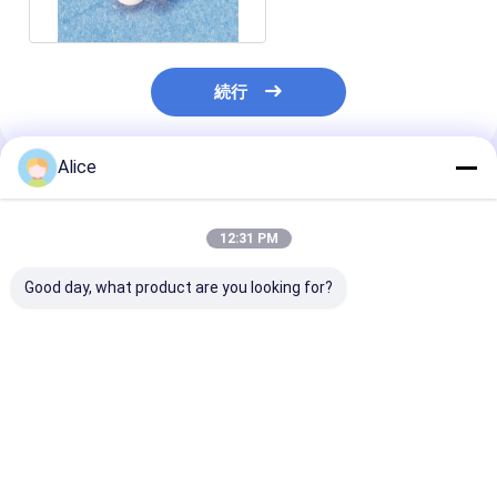
続行
Alice
推薦されたプロダクト
12:31 PM
Good day, what product are you looking for?
AL2O3アルミナの電池
電池のために耐久力の
高度の構造アル
のための陶磁器の棒の
あるアルミナの陶磁器
陶磁器の棒の高
酸化アルミニウムの絶
の棒の絶縁された酸化
300-330 Kpsi
縁材棒
アルミニウム棒
ベストプライス
ベストプライス
ベストプラ