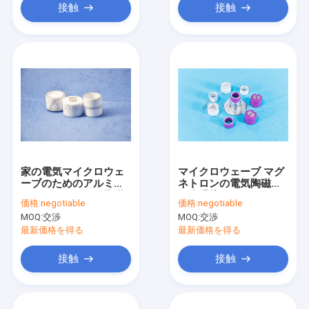
接触
接触
家の電気マイクロウェ
マイクロウェーブ マグ
ーブのためのアルミナ
ネトロンの電気陶磁器
のマグネトロンの陶磁
の絶縁体
価格:
negotiable
価格:
negotiable
器の部品
MOQ:
交渉
MOQ:
交渉
最新価格を得る
最新価格を得る
接触
接触