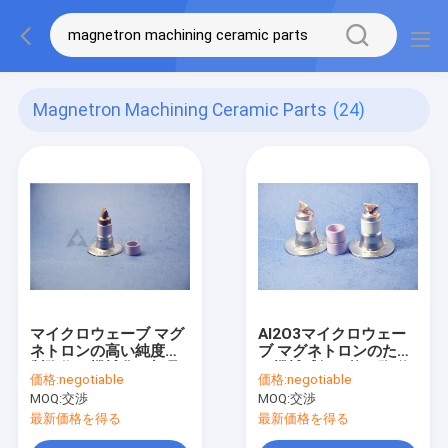
Magnetron Machining Ceramic Parts
(24)
マイクロウェーブ マグ
Al2O3マイクロウェー
ネトロンの高い純度の
ブ マグネトロンのため
製陶術の機械化の部品
の機械感知可能な陶磁
価格:
negotiable
価格:
negotiable
の反腐食
器材料の陶磁器の電気
MOQ:
交渉
MOQ:
交渉
絶縁体
最新価格を得る
最新価格を得る