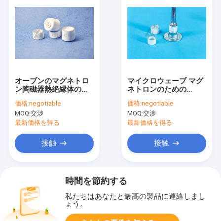
オーブンのマグネトロ
マイクロウェーブ マグ
ン陶磁器熱絶縁体の機
ネトロンのための
械化のアルミナ陶磁器
5.9g/Cm3酸化アルミ
価格:
negotiable
価格:
negotiable
5.9g/cm3
ニウムの製陶術のアル
MOQ:
交渉
MOQ:
交渉
ミナの陶磁器リング
最新価格を得る
最新価格を得る
接触
接触
時間を節約する
私たちはあなたと最高の製品に連絡しまし
ょう。