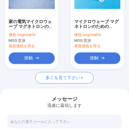
VRショー
私達について
家の電気マイクロウェ
マイクロウェーブ マグ
ーブ マグネトロンの陶
ネトロンのための
工場旅行
磁器の絶縁体の反腐食
Al2O3酸化アルミニウ
価格:
negotiable
価格:
negotiable
ムの絶縁体のアルミナ
MOQ:
交渉
MOQ:
交渉
陶磁器の棒
品質管理
最新価格を得る
最新価格を得る
私達に連絡しなさい
接触
接触
引用を要求しなさい
多くを見て下さい
アルミナの陶磁器の部品
メッセージ
迅速に返信します
陶磁器ハウジング
金属で処理されたアルミナの製陶術