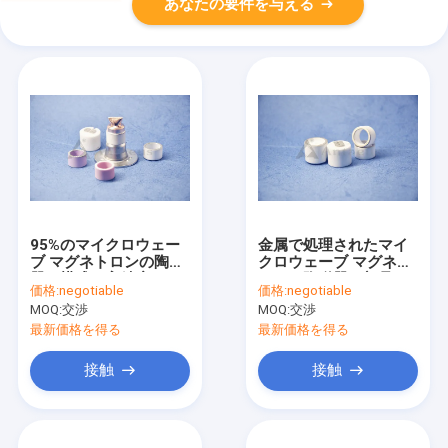
あなたの要件を与える
95%のマイクロウェー
金属で処理されたマイ
ブ マグネトロンの陶磁
クロウェーブ マグネト
器の構成の高精度
ロンの陶磁器の部品
価格:
negotiable
価格:
negotiable
3.7g/cm3-5.9g/cm3
MOQ:
交渉
MOQ:
交渉
最新価格を得る
最新価格を得る
接触
接触