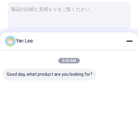
カスタムセラミック部品
アルミナの陶磁器の絶縁体
アルミナの陶磁器リング
続行
Yan Lee
陶磁器圧力センサー
高度の技術製陶術
3:32 AM
私たちのカテゴリー
高度のエンジニアリング セラミックス
Good day, what product are you looking for?
陶磁器を溶かしなさい
陶磁器のコネクター ブロック
電子陶磁器の部品
アルミナの陶磁器の部
陶磁器ハウジング
金属で処理され
陶磁器マグネトロン
品
ミナの製陶術