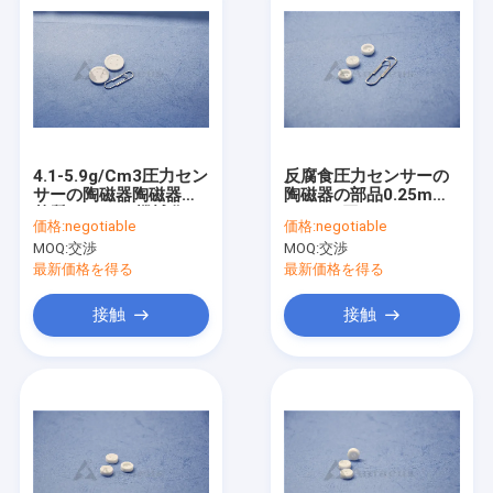
4.1-5.9g/Cm3圧力セン
反腐食圧力センサーの
サーの陶磁器陶磁器の
陶磁器の部品0.25mm-
基質AL2O3の機械化の
6mmの厚さ
価格:
negotiable
価格:
negotiable
アルミナ
MOQ:
交渉
MOQ:
交渉
最新価格を得る
最新価格を得る
接触
接触
家
製品
ビデオ