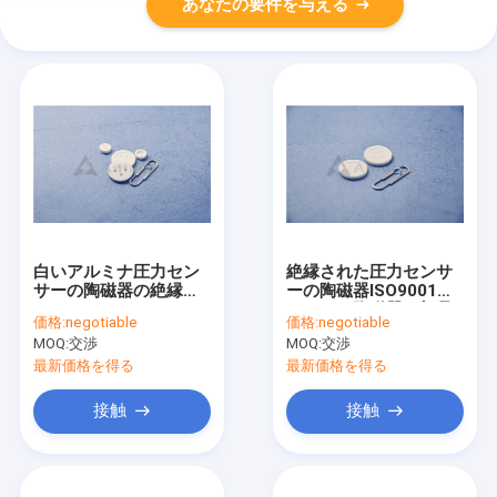
あなたの要件を与える
白いアルミナ圧力セン
絶縁された圧力センサ
サーの陶磁器の絶縁体
ーの陶磁器ISO9001ア
0.25mm-6mm
ルミナの陶磁器の部品
価格:
negotiable
価格:
negotiable
MOQ:
交渉
MOQ:
交渉
最新価格を得る
最新価格を得る
接触
接触