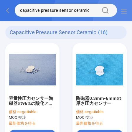
Capacitive Pressure Sensor Ceramic
(16)
容量性圧力センサー陶
陶磁器0.3mm-6mmの
磁器の96%の酸化アル
厚さ圧力センサー
ミニウムセンサーの基
価格:
negotiable
価格:
negotiable
質
MOQ:
交渉
MOQ:
交渉
最新価格を得る
最新価格を得る