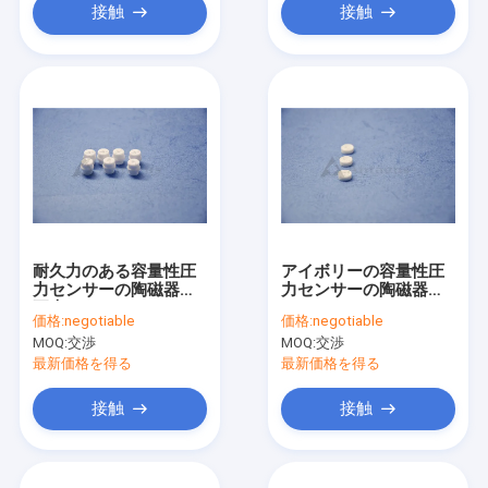
接触
接触
耐久力のある容量性圧
アイボリーの容量性圧
力センサーの陶磁器の
力センサーの陶磁器の
要素0.25mm-6mm
ファイン セラミックス
価格:
negotiable
価格:
negotiable
センサーの基質
MOQ:
交渉
MOQ:
交渉
ISO14001
最新価格を得る
最新価格を得る
接触
接触