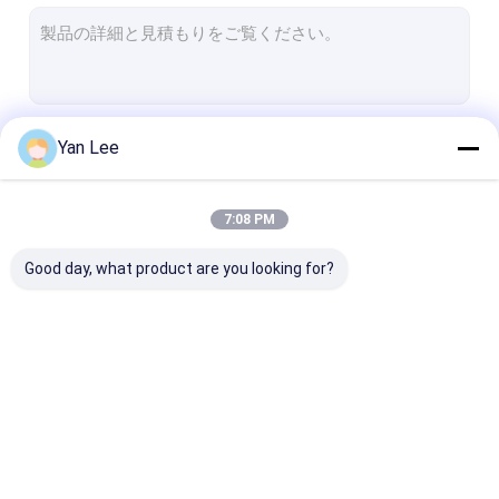
カスタムセラミック部品
アルミナの陶磁器の絶縁体
アルミナの陶磁器リング
続行
Yan Lee
陶磁器圧力センサー
高度の技術製陶術
7:08 PM
私たちのカテゴリー
高度のエンジニアリング セラミックス
Good day, what product are you looking for?
陶磁器を溶かしなさい
陶磁器のコネクター ブロック
電子陶磁器の部品
アルミナの陶磁器の部
陶磁器ハウジング
金属で処理され
陶磁器マグネトロン
品
ミナの製陶術