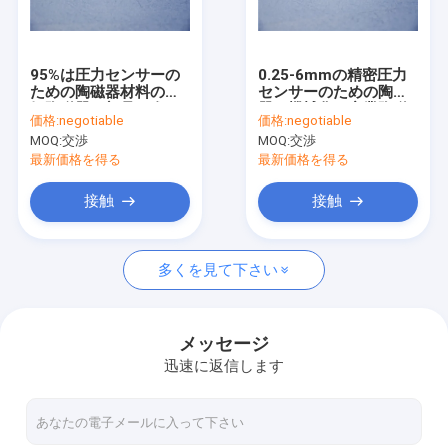
VRショー
私達について
95%は圧力センサーの
0.25-6mmの精密圧力
ための陶磁器材料の電
センサーのための陶磁
工場旅行
気陶磁器の部品を進め
器の機械化の産業陶磁
価格:
negotiable
価格:
negotiable
た
器プロダクト
MOQ:
交渉
MOQ:
交渉
品質管理
最新価格を得る
最新価格を得る
私達に連絡しなさい
接触
接触
引用を要求しなさい
多くを見て下さい
アルミナの陶磁器の部品
メッセージ
迅速に返信します
陶磁器ハウジング
金属で処理されたアルミナの製陶術