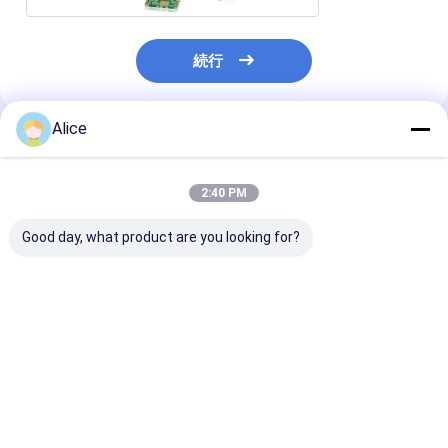
続行
Alice
推薦されたプロダクト
2:40 PM
Good day, what product are you looking for?
3.82g/Cm3電子陶磁器
アルミナセラミック基
高度の構造電子
の部品の剛さは工業製
板 96% AL2O3 セラミ
の部品の反腐食
品を織る
ック回路板 厚膜回路
ベストプライス
ベストプライス
ベストプラ