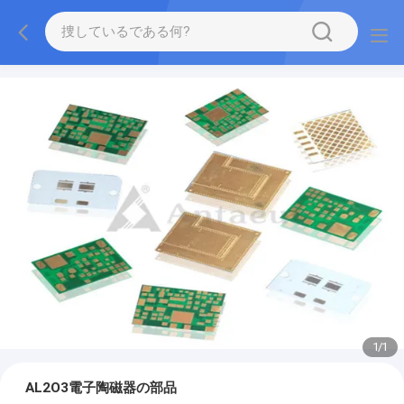
1
/
1
AL2O3電子陶磁器の部品