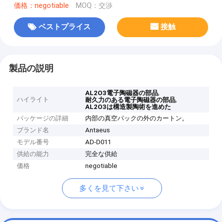
価格：negotiable
MOQ：交渉
ベストプライス
接触
製品の説明
,
AL2O3電子陶磁器の部品
ハイライト
,
耐久力のある電子陶磁器の部品
AL2O3は構造製陶術を進めた
パッケージの詳細
内部の真空パックの外のカートン。
ブランド名
Antaeus
モデル番号
AD-D011
供給の能力
完全な供給
価格
negotiable
多くを見て下さい